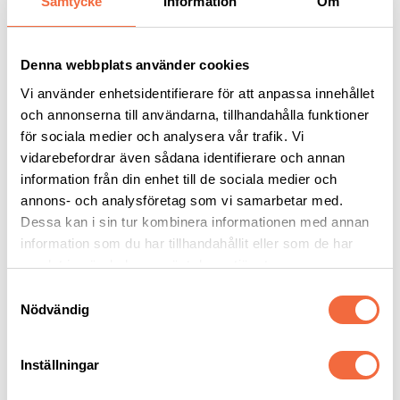
Samtycke
Information
Om
Balklager Bridge
Balklager Honeycomb
Denna webbplats använder cookies
Remmert
|
Långgods
Remmert
|
Långgods
Vi använder enhetsidentifierare för att anpassa innehållet
och annonserna till användarna, tillhandahålla funktioner
för sociala medier och analysera vår trafik. Vi
vidarebefordrar även sådana identifierare och annan
information från din enhet till de sociala medier och
annons- och analysföretag som vi samarbetar med.
Dessa kan i sin tur kombinera informationen med annan
information som du har tillhandahållit eller som de har
samlat in när du har använt deras tjänster.
Samtyckesval
Långgodslager BASIC
Plåtlager Remmert
Nödvändig
Tower
Remmert
|
Långgods
Remmert
|
Plåtlager
Inställningar