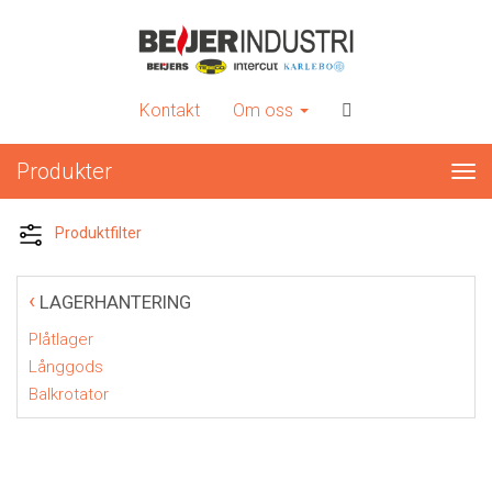
INTERCUT
Er kompletta leverantör av plåtbearbetningsmaskiner
Kontakt
Om oss
Produkter
Tog
nav
Produktfilter
‹
LAGERHANTERING
Plåtlager
Långgods
Balkrotator