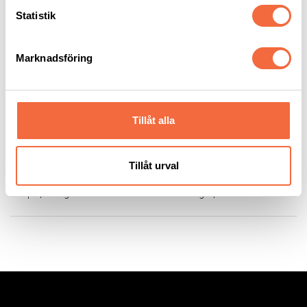
Statistik
Marknadsföring
Tillåt alla
Plåtlager Lipu 30 och 100
Stierli Rotator
Tillåt urval
Lipu
|
Plåtlager
Stierli-Bieger
|
Balkrotator