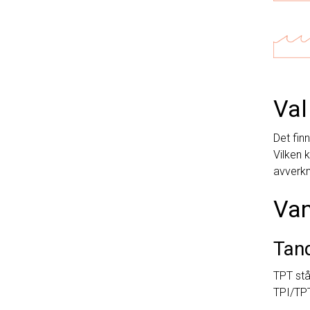
Val
Det fin
Vilken 
avverkn
Van
Tan
TPT stå
TPI/TPT