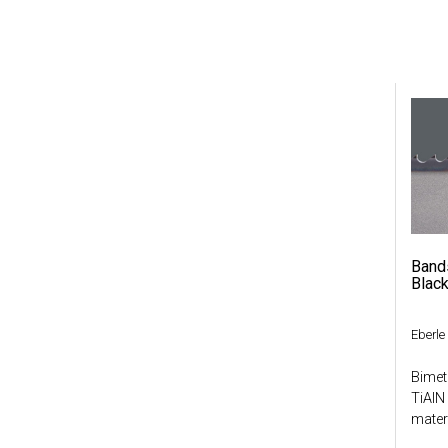
Band
Black
Eberle
Bimet
TiAlN
materi