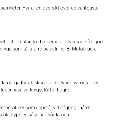
rksamheter. Här är en översikt över de vanligaste
rhet och prestanda. Tänderna är tillverkade för god
ygg som tål större belastning. Bi-Metalblad är
ämpliga för att skära i olika typer av metall. De
 legeringar, verktygsstål för högre
emperaturer som uppstår vid sågning i hårda
a bladtyper vi sågning i hårda och