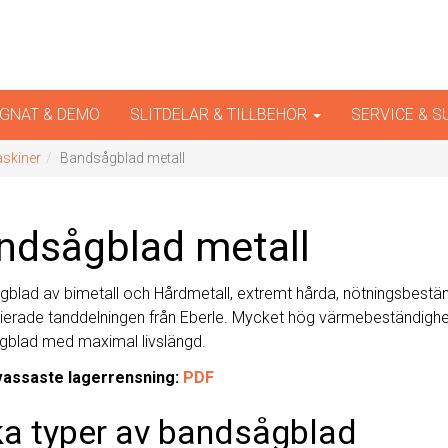
iner
GNAT & DEMO
SLITDELAR & TILLBEHÖR
SERVICE & 
askiner
Bandsågblad metall
ndsågblad metall
blad av bimetall och Hårdmetall, extremt hårda, nötningsbest
ierade tanddelningen från Eberle. Mycket hög värmebeständighet 
blad med maximal livslängd.
vassaste lagerrensning:
PDF
ka typer av bandsågblad