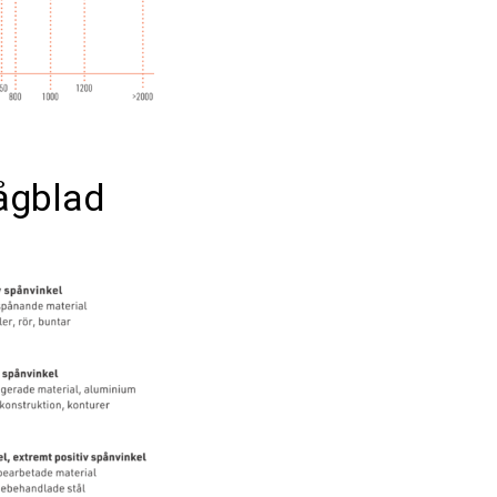
sågblad