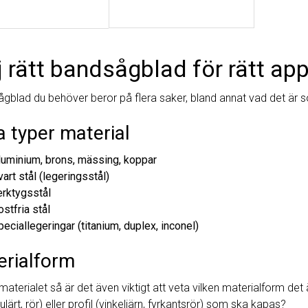
j rätt bandsågblad för rätt app
sågblad du behöver beror på flera saker, bland annat vad det är 
a typer material
luminium, brons, mässing, koppar
art stål (legeringsstål)
erktygsstål
stfria stål
eciallegeringar (titanium, duplex, inconel)
erialform
materialet så är det även viktigt att veta vilken materialform det
lärt, rör) eller profil (vinkeljärn, fyrkantsrör) som ska kapas?