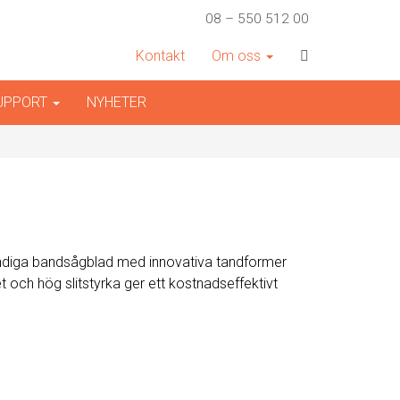
08 – 550 512 00
Kontakt
Om oss
SUPPORT
NYHETER
ändiga bandsågblad med innovativa tandformer
och hög slitstyrka ger ett kostnadseffektivt