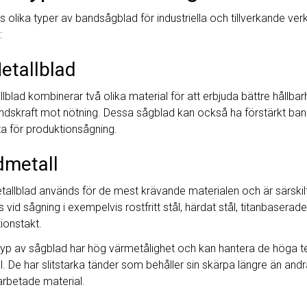
ns olika typer av bandsågblad för industriella och tillverkande ve
:
etallblad
llblad kombinerar två olika material för att erbjuda bättre hållba
dskraft mot nötning. Dessa sågblad kan också ha förstärkt bandr
a för produktionsågning.
dmetall
allblad används för de mest krävande materialen och är särskilt l
vid sågning i exempelvis rostfritt stål, härdat stål, titanbaserade
ionstakt.
yp av sågblad har hög värmetålighet och kan hantera de höga t
l. De har slitstarka tänder som behåller sin skärpa längre än andr
rbetade material.