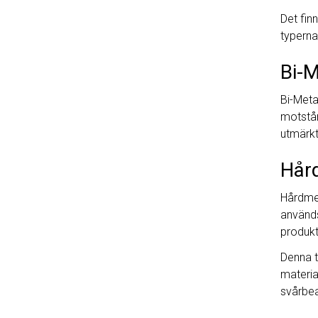
Det fin
typerna
Bi-M
Bi-Meta
motstån
utmärkt
Hår
Hårdmet
används 
produkt
Denna t
materia
svårbea