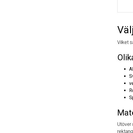
Väl
Vilket 
Olik
A
Sv
v
Ro
Sp
Mat
Utöver 
rektangu