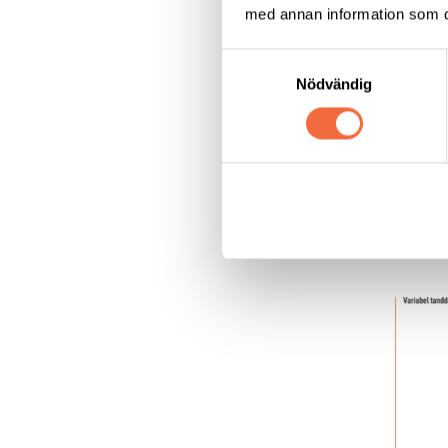
med annan information som du 
Kons
Samtyckesval
Det fin
Nödvändig
Sågblad
På sågb
tänder 
Kap