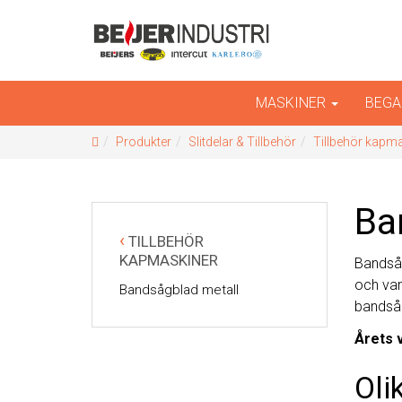
INTERCUT
Er kompletta leverantör av plåtbearbetningsmask
MASKINER
BEGA
Produkter
Slitdelar & Tillbehör
Tillbehör kapm
Ba
‹
TILLBEHÖR
KAPMASKINER
Bandsåg
och var
Bandsågblad metall
bandsåg
Årets 
Oli