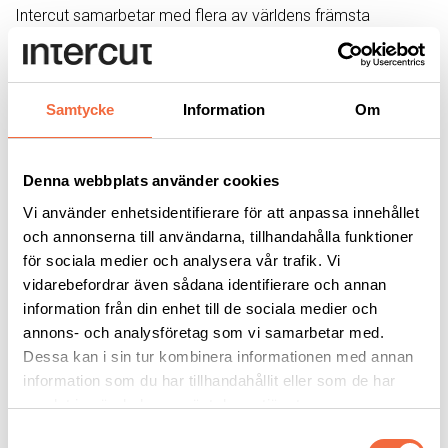
Intercut samarbetar med flera av världens främsta
tillverkare av Fläkt- och Filtersystem för termisk-skärning.
Den bästa och mest konkurrenskraftiga fläkt- och
filtersystem enligt era behov.
Samtycke
Information
Om
Messer
Denna webbplats använder cookies
Vi använder enhetsidentifierare för att anpassa innehållet
och annonserna till användarna, tillhandahålla funktioner
för sociala medier och analysera vår trafik. Vi
vidarebefordrar även sådana identifierare och annan
information från din enhet till de sociala medier och
annons- och analysföretag som vi samarbetar med.
Dessa kan i sin tur kombinera informationen med annan
information som du har tillhandahållit eller som de har
Fläkt- och Filtersystem
samlat in när du har använt deras tjänster.
från Messer
Samtyckesval