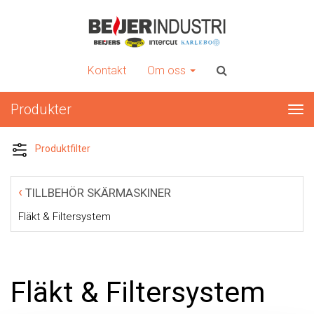
INTERCUT
Er kompletta leverantör av plåtbearbetningsmaskiner
Kontakt
Om oss
Produkter
Tog
nav
Produktfilter
‹
TILLBEHÖR SKÄRMASKINER
Fläkt & Filtersystem
Fläkt & Filtersystem