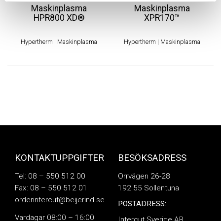
Maskinplasma
Maskinplasma
HPR800 XD®
XPR170™
Hypertherm
|
Maskinplasma
Hypertherm
|
Maskinplasma
KONTAKTUPPGIFTER
BESÖKSADRESS
Tel: 08 – 550 512 00
Orrvägen 26-28
Fax: 08 – 550 512 01
192 55 Sollentuna
orderintercut@beijerind.se
POSTADRESS:
Vardagar 08:00 – 16:00
Intercut Sverige AB