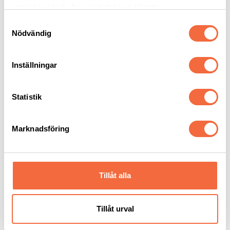
samlat in när du har använt deras tjänster.
Samtyckesval
Nödvändig
FineMarker
Maskinplasma
Inställningar
märkutrustning
HPR400 XD®
Statistik
Kjellberg
|
Maskinplasma
Hypertherm
|
Maskinplasma
Marknadsföring
Tillåt alla
Tillåt urval