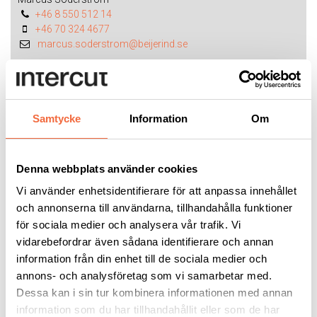
+46 8 550 512 14
+46 70 324 4677
marcus.soderstrom@beijerind.se
Ladda ner:
Tekniskt dokument AT Changer
Samtycke
Information
Om
Kontakta mig
Kontakta Lars Boström för mer information:
Denna webbplats använder cookies
lars.bostrom@intercut.se
Vi använder enhetsidentifierare för att anpassa innehållet
och annonserna till användarna, tillhandahålla funktioner
för sociala medier och analysera vår trafik. Vi
vidarebefordrar även sådana identifierare och annan
RELATERADE PRODUKTER
information från din enhet till de sociala medier och
annons- och analysföretag som vi samarbetar med.
Dessa kan i sin tur kombinera informationen med annan
information som du har tillhandahållit eller som de har