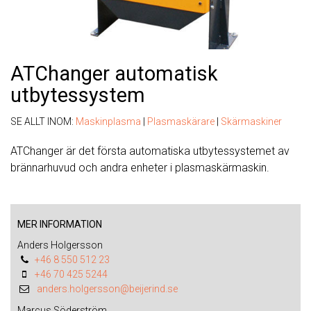
ATChanger automatisk
utbytessystem
SE ALLT INOM:
Maskinplasma
|
Plasmaskärare
|
Skärmaskiner
ATChanger är det första automatiska utbytessystemet av
brännarhuvud och andra enheter i plasmaskärmaskin.
MER INFORMATION
Anders Holgersson
+46 8 550 512 23
+46 70 425 5244
anders.holgersson@beijerind.se
Marcus Söderström