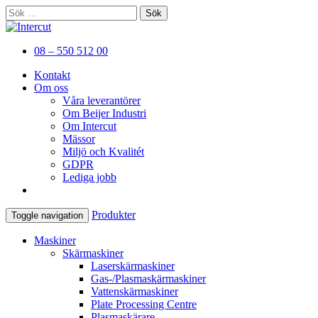
Sök
efter:
Er kompletta leverantör av
Intercut
08 – 550 512 00
plåtbearbetningsmaskiner
Kontakt
Om oss
Våra leverantörer
Om Beijer Industri
Om Intercut
Mässor
Miljö och Kvalitét
GDPR
Lediga jobb
Produkter
Toggle navigation
Maskiner
Skärmaskiner
Laserskärmaskiner
Gas-/Plasmaskärmaskiner
Vattenskärmaskiner
Plate Processing Centre
Plasmaskärare