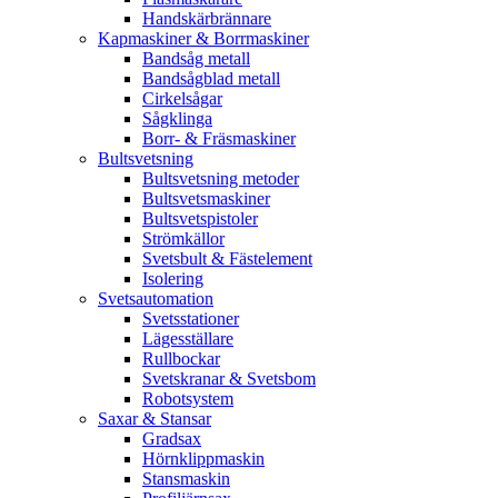
Handskärbrännare
Kapmaskiner & Borrmaskiner
Bandsåg metall
Bandsågblad metall
Cirkelsågar
Sågklinga
Borr- & Fräsmaskiner
Bultsvetsning
Bultsvetsning metoder
Bultsvetsmaskiner
Bultsvetspistoler
Strömkällor
Svetsbult & Fästelement
Isolering
Svetsautomation
Svetsstationer
Lägesställare
Rullbockar
Svetskranar & Svetsbom
Robotsystem
Saxar & Stansar
Gradsax
Hörnklippmaskin
Stansmaskin