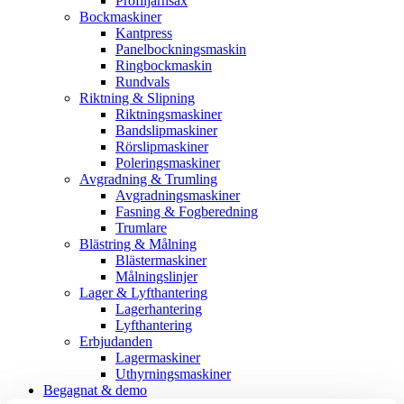
Profiljärnsax
Bockmaskiner
Kantpress
Panelbockningsmaskin
Ringbockmaskin
Rundvals
Riktning & Slipning
Riktningsmaskiner
Bandslipmaskiner
Rörslipmaskiner
Poleringsmaskiner
Avgradning & Trumling
Avgradningsmaskiner
Fasning & Fogberedning
Trumlare
Blästring & Målning
Blästermaskiner
Målningslinjer
Lager & Lyfthantering
Lagerhantering
Lyfthantering
Erbjudanden
Lagermaskiner
Uthyrningsmaskiner
Begagnat & demo