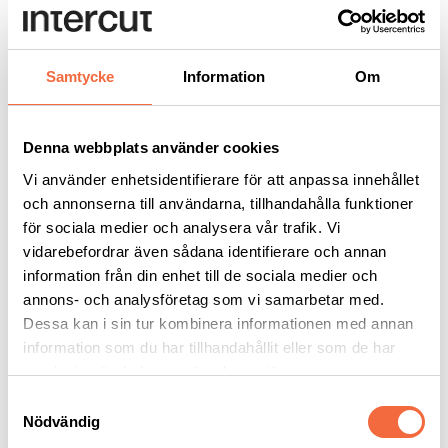
Slitdelar & Tillbehör
Tillbehör Skärmaskiner
Fläkt & Filtersystem
Mjukvara
Skärbord
Samtycke
Information
Om
Slitdelar och Reservdelar
Tillbehör kapmaskiner
Skärvätska
Bandsågblad metall
Denna webbplats använder cookies
Sågklinga
Vi använder enhetsidentifierare för att anpassa innehållet
Rullbanesystem
Tillbehör Bockmaskiner
och annonserna till användarna, tillhandahålla funktioner
Kantpressverktyg tillbehör
för sociala medier och analysera vår trafik. Vi
Tillbehör Bultsvetsning
vidarebefordrar även sådana identifierare och annan
Bulthållare mm.
Service & Support
information från din enhet till de sociala medier och
Service
annons- och analysföretag som vi samarbetar med.
Support
Dessa kan i sin tur kombinera informationen med annan
Utbildning
Säkerhet
information som du har tillhandahållit eller som de har
Nyheter
samlat in när du har använt deras tjänster.
Samtyckesval
Produkter
Nödvändig
Slitdelar & Tillbehör