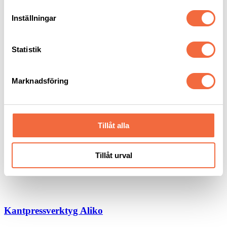
Tillbehör Bockmaskiner
Inställningar
Produktfilter
‹
Tillbehör Bockmaskiner
Statistik
Kantpressverktyg tillbehör
Marknadsföring
Tillbehör Bockmaskiner
Välj från ett urval av original-tillbehör och reservdelar till din
bockmaskin, som förstärker din produktion.
Tillåt alla
Z-bockverktyg, U-bockverktyg, Radie-bockverktyg,
Vikverktyg och andra verktyg för bockmaskiner, kantpressar och
rundvalsar.
Tillåt urval
Aliko
Rolleri
Kantpressverktyg Aliko