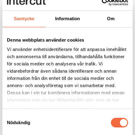
effektivt producera detaljer med stora variationer.
Samtycke
Information
Om
Durma
Denna webbplats använder cookies
Vi använder enhetsidentifierare för att anpassa innehållet
och annonserna till användarna, tillhandahålla funktioner
för sociala medier och analysera vår trafik. Vi
vidarebefordrar även sådana identifierare och annan
information från din enhet till de sociala medier och
annons- och analysföretag som vi samarbetar med.
Dessa kan i sin tur kombinera informationen med annan
PB
information som du har tillhandahållit eller som de har
panelbockningsmaskin
samlat in när du har använt deras tjänster.
Durma
|
Panelbockningsmaskin
Samtyckesval
Nödvändig