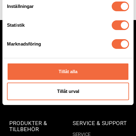
Inställningar
Statistik
KONTAKTUPPGIFTER
BESÖKSADRESS
Marknadsföring
Tel: 08 – 550 512 00
Orrvägen 26-28
Fax: 08 – 550 512 01
192 55 Sollentuna
orderintercut@beijerind.se
POSTADRESS:
Tillåt alla
Vardagar 08:00 – 16:00
Intercut Sverige AB
Box 8026
Tillåt urval
192 08 Sollentuna
PRODUKTER &
SERVICE & SUPPORT
TILLBEHÖR
SERVICE