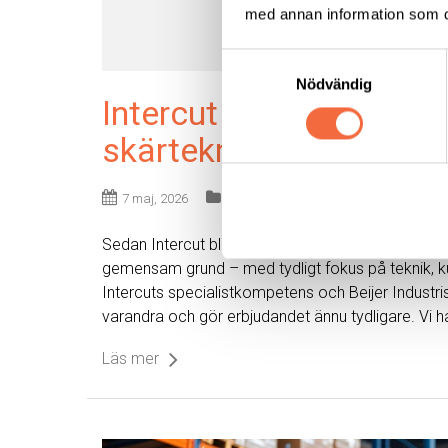
med annan information som du 
Samtyckesval
Nödvändig
Intercut och Beijer Ind
skärteknik tillsamman
7 maj, 2026
Nyheter
|
Press
Sedan Intercut blev en del av Beijer Industri i n
gemensam grund – med tydligt fokus på teknik, k
Intercuts specialistkompetens och Beijer Industri
varandra och gör erbjudandet ännu tydligare. Vi 
Läs mer