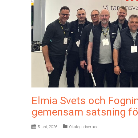
Elmia Svets och Fognin
gemensam satsning för
5 juni, 2026
Okategoriserade