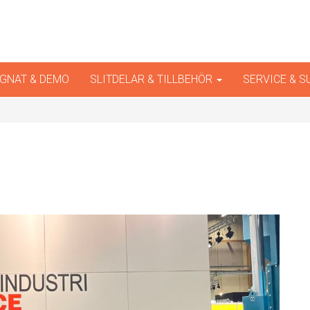
iner
GNAT & DEMO
SLITDELAR & TILLBEHÖR
SERVICE & 