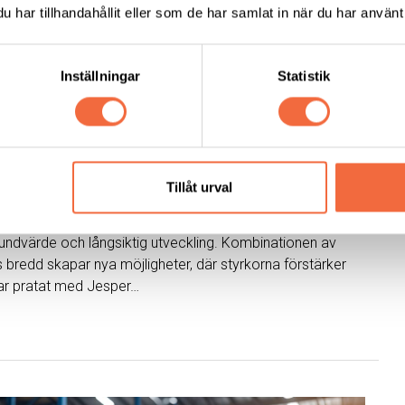
har tillhandahållit eller som de har samlat in när du har använt 
Inställningar
Statistik
ustri stärker framtidens
s
Tillåt urval
ovember 2025 har samarbetet byggt vidare på en stark
undvärde och långsiktig utveckling. Kombinationen av
s bredd skapar nya möjligheter, där styrkorna förstärker
har pratat med Jesper…