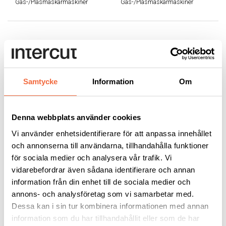
Gas-/Plasmaskärmaskiner
Gas-/Plasmaskärmaskiner
Samtycke
Information
Om
Denna webbplats använder cookies
Messer OmniMat®
Messer MultiTherm®
Vi använder enhetsidentifierare för att anpassa innehållet
och annonserna till användarna, tillhandahålla funktioner
för sociala medier och analysera vår trafik. Vi
Messer
|
Messer
|
vidarebefordrar även sådana identifierare och annan
Gas-/Plasmaskärmaskiner
Gas-/Plasmaskärmaskiner
information från din enhet till de sociala medier och
annons- och analysföretag som vi samarbetar med.
Dessa kan i sin tur kombinera informationen med annan
information som du har tillhandahållit eller som de har