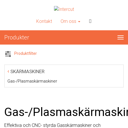
INTERCUT
Er kompletta leverantör av plåtbearbetningsmaskiner
Kontakt
Om oss
Produkter
Tog
nav
Produktfilter
‹
SKÄRMASKINER
Gas-/Plasmaskärmaskiner
Gas-/Plasmaskärmaski
Effektiva och CNC- styrda Gasskärmaskiner och