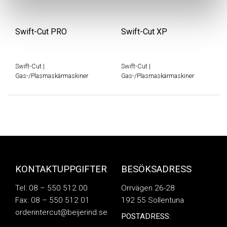
Swift-Cut PRO
Swift-Cut XP
Swift-Cut
|
Swift-Cut
|
Gas-/Plasmaskärmaskiner
Gas-/Plasmaskärmaskiner
KONTAKTUPPGIFTER
BESÖKSADRESS
Tel: 08 – 550 512 00
Orrvägen 26-28
Fax: 08 – 550 512 01
192 55 Sollentuna
orderintercut@beijerind.se
POSTADRESS: