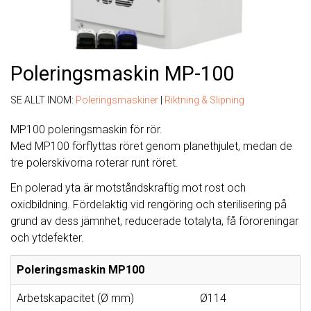
Poleringsmaskin MP-100
SE ALLT INOM:
Poleringsmaskiner
|
Riktning & Slipning
MP100 poleringsmaskin för rör.
Med MP100 förflyttas röret genom planethjulet, medan de
tre polerskivorna roterar runt röret.
En polerad yta är motståndskraftig mot rost och
oxidbildning. Fördelaktig vid rengöring och sterilisering på
grund av dess jämnhet, reducerade totalyta, få föroreningar
och ytdefekter.
Poleringsmaskin MP100
Arbetskapacitet (Ø mm)
Ø114