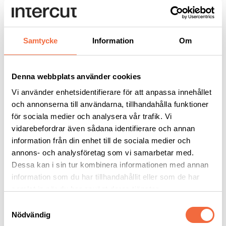
+46 8 550 512 05
+46 70 515 6928
lars.bostrom@beijerind.se
Ladda ner:
Samtycke
Information
Om
Teknisk data poleringsmaskin MP100
Denna webbplats använder cookies
Kontakta mig
Vi använder enhetsidentifierare för att anpassa innehållet
och annonserna till användarna, tillhandahålla funktioner
Kontakta Lars Boström för mer information:
för sociala medier och analysera vår trafik. Vi
lars.bostrom@intercut.se
vidarebefordrar även sådana identifierare och annan
information från din enhet till de sociala medier och
annons- och analysföretag som vi samarbetar med.
Dessa kan i sin tur kombinera informationen med annan
information som du har tillhandahållit eller som de har
samlat in när du har använt deras tjänster.
Samtyckesval
Nödvändig