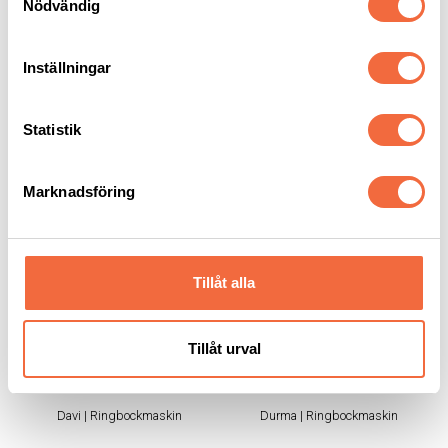
Nödvändig
Inställningar
RELATERADE PRODUKTER
Statistik
Marknadsföring
Tillåt alla
Ringbockmaskin Davi
Ringbockmaskin
Tillåt urval
MCP
Durma PBM
Davi
|
Ringbockmaskin
Durma
|
Ringbockmaskin