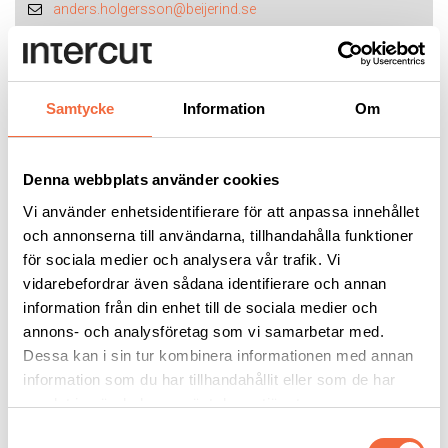
anders.holgersson@beijerind.se
Ladda ner:
Teknisk data ringbockmaskin
Samtycke
Information
Om
Kontakta mig
Kontakta Anders Holgersson för mer information:
Denna webbplats använder cookies
anders.holgersson@intercut.se
Vi använder enhetsidentifierare för att anpassa innehållet
och annonserna till användarna, tillhandahålla funktioner
för sociala medier och analysera vår trafik. Vi
vidarebefordrar även sådana identifierare och annan
information från din enhet till de sociala medier och
annons- och analysföretag som vi samarbetar med.
Dessa kan i sin tur kombinera informationen med annan
information som du har tillhandahållit eller som de har
samlat in när du har använt deras tjänster.
Samtyckesval