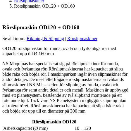
Rörslipmaskiner
Rörslipmaskin OD120 + OD160
Rörslipmaskin OD120 + OD160
Se allt inom:
Riktning & Slipning
|
Rörslipmaskiner
OD120 rörslipmaskin för runda, ovala och fyrkantiga rör med
kapacitet upp till Ø 160 mm.
NS Maquinas har specialiserat sig på rörslipmaskiner för runda,
ovala och fyrkantiga rör. Rörslipmaskinerna har kapacitet att slipa
både raka och böjda rör. I maskinparken ingår även slipmaskiner för
andra detaljer. De mest efterfrågade rörslipmaskinerna är tvåbands
slipmaskiner i NS ML – serien för slipning av runda, ovala och
fyrkantiga rör samt andra detaljer och metall. Maskinen är uppbyggd
med ett planetsystem, bestående av två slipband monterade på ett
roterande hjul. Tack vare NS Planetsystem möjliggörs slipning utan
att rotera röret. Rörslipmaskinerna har kapacitet att slipa både raka
och böjda rör upp till en diameter på 300 mm.
Rörslipmaskin OD120
Arbetskapacitet (Ø mm)
10 – 120