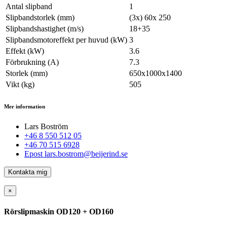
Antal slipband
1
Slipbandstorlek (mm)
(3x) 60x 250
Slipbandshastighet (m/s)
18+35
Slipbandsmotoreffekt per huvud (kW)
3
Effekt (kW)
3.6
Förbrukning (A)
7.3
Storlek (mm)
650x1000x1400
Vikt (kg)
505
Mer information
Lars Boström
+46 8 550 512 05
+46 70 515 6928
Epost
lars.bostrom@beijerind.se
Kontakta mig
×
Rörslipmaskin OD120 + OD160