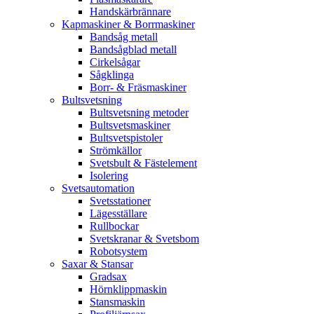
Handskärbrännare
Kapmaskiner & Borrmaskiner
Bandsåg metall
Bandsågblad metall
Cirkelsågar
Sågklinga
Borr- & Fräsmaskiner
Bultsvetsning
Bultsvetsning metoder
Bultsvetsmaskiner
Bultsvetspistoler
Strömkällor
Svetsbult & Fästelement
Isolering
Svetsautomation
Svetsstationer
Lägesställare
Rullbockar
Svetskranar & Svetsbom
Robotsystem
Saxar & Stansar
Gradsax
Hörnklippmaskin
Stansmaskin