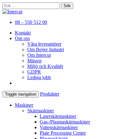
Sök
efter:
Er kompletta leverantör av
Intercut
08 – 550 512 00
plåtbearbetningsmaskiner
Kontakt
Om oss
Våra leverantörer
Om Beijer Industri
Om Intercut
Mässor
Miljö och Kvalitét
GDPR
Lediga jobb
Produkter
Toggle navigation
Maskiner
Skärmaskiner
Laserskärmaskiner
Gas-/Plasmaskärmaskiner
Vattenskärmaskiner
Plate Processing Centre
Plasmaskärare