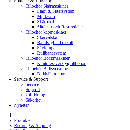
Slitdelar & Tillbehör
Tillbehör Skärmaskiner
Fläkt & Filtersystem
Mjukvara
Skärbord
Slitdelar och Reservdelar
Tillbehör kapmaskiner
Skärvätska
Bandsågblad metall
Sågklinga
Rullbanesystem
Tillbehör Bockmaskiner
Kantpressverktyg tillbehör
Tillbehör Bultsvetsning
Bulthållare mm.
Service & Support
Service
Support
Utbildning
Säkerhet
Nyheter
Produkter
Riktning & Slipning