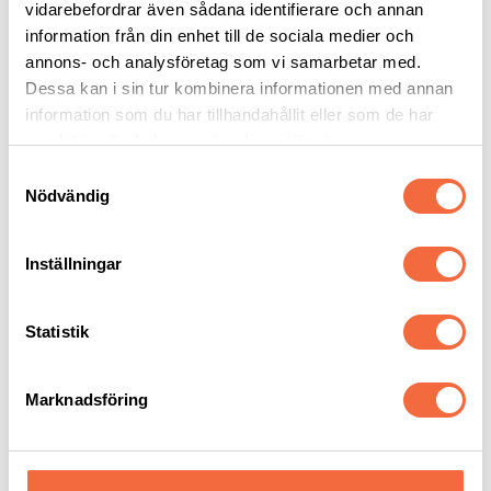
vidarebefordrar även sådana identifierare och annan
+46 8 550 512 05
+46 70 515 6928
information från din enhet till de sociala medier och
lars.bostrom@beijerind.se
annons- och analysföretag som vi samarbetar med.
Dessa kan i sin tur kombinera informationen med annan
information som du har tillhandahållit eller som de har
Kontakta mig
samlat in när du har använt deras tjänster.
Samtyckesval
Kontakta Lars Boström för mer information:
Nödvändig
lars.bostrom@intercut.se
Inställningar
Statistik
Marknadsföring