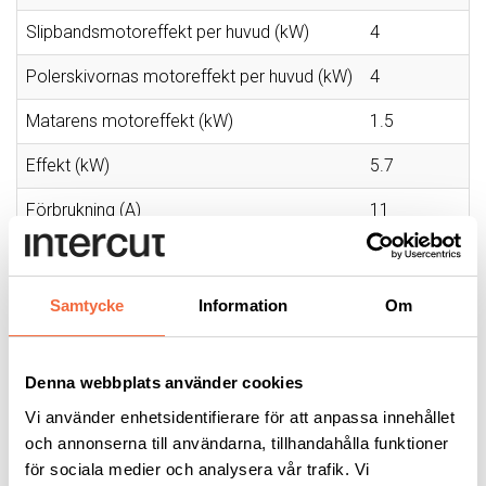
Slipbandsmotoreffekt per huvud (kW)
4
Polerskivornas motoreffekt per huvud (kW)
4
Matarens motoreffekt (kW)
1.5
Effekt (kW)
5.7
Förbrukning (A)
11
Dammutsugsanslutning (Ø mm)
100
Storlek (mm)
800x1800x195
Samtycke
Information
Om
Vikt (kg)
500
Denna webbplats använder cookies
Vi använder enhetsidentifierare för att anpassa innehållet
MER INFORMATION
och annonserna till användarna, tillhandahålla funktioner
för sociala medier och analysera vår trafik. Vi
Lars Boström