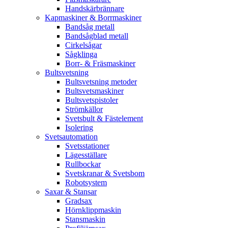
Handskärbrännare
Kapmaskiner & Borrmaskiner
Bandsåg metall
Bandsågblad metall
Cirkelsågar
Sågklinga
Borr- & Fräsmaskiner
Bultsvetsning
Bultsvetsning metoder
Bultsvetsmaskiner
Bultsvetspistoler
Strömkällor
Svetsbult & Fästelement
Isolering
Svetsautomation
Svetsstationer
Lägesställare
Rullbockar
Svetskranar & Svetsbom
Robotsystem
Saxar & Stansar
Gradsax
Hörnklippmaskin
Stansmaskin