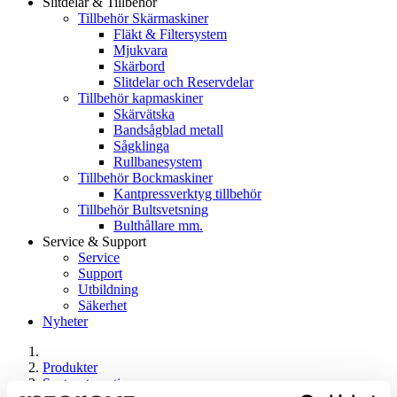
Slitdelar & Tillbehör
Tillbehör Skärmaskiner
Fläkt & Filtersystem
Mjukvara
Skärbord
Slitdelar och Reservdelar
Tillbehör kapmaskiner
Skärvätska
Bandsågblad metall
Sågklinga
Rullbanesystem
Tillbehör Bockmaskiner
Kantpressverktyg tillbehör
Tillbehör Bultsvetsning
Bulthållare mm.
Service & Support
Service
Support
Utbildning
Säkerhet
Nyheter
Produkter
Svetsautomation