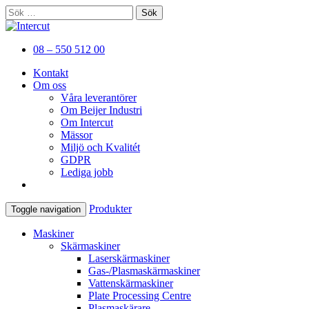
Sök
efter:
Er kompletta leverantör av
Intercut
08 – 550 512 00
plåtbearbetningsmaskiner
Kontakt
Om oss
Våra leverantörer
Om Beijer Industri
Om Intercut
Mässor
Miljö och Kvalitét
GDPR
Lediga jobb
Produkter
Toggle navigation
Maskiner
Skärmaskiner
Laserskärmaskiner
Gas-/Plasmaskärmaskiner
Vattenskärmaskiner
Plate Processing Centre
Plasmaskärare