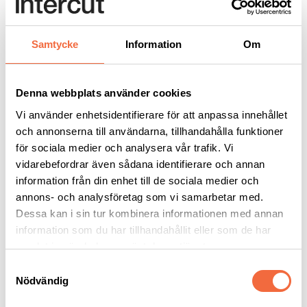
Rullbockar
A series
Rullbock A12 4D
Samtycke
Information
Om
Rullbock A12 4D
Denna webbplats använder cookies
Se allt inom:
A series
|
Rullbockar
|
Svetsautomation
Vi använder enhetsidentifierare för att anpassa innehållet
A12 4D självjusterande rullbock med högre tolerans för
och annonserna till användarna, tillhandahålla funktioner
osymmetriska arbetsstycken och varierande diameter. Den kan också
för sociala medier och analysera vår trafik. Vi
hantera tunnare material.
vidarebefordrar även sådana identifierare och annan
Technical data
Rullbock A12-4D
information från din enhet till de sociala medier och
Max. load
6 ton
annons- och analysföretag som vi samarbetar med.
Rolling capacity
18 ton
Dessa kan i sin tur kombinera informationen med annan
Max rotation force
8,5 kN
information som du har tillhandahållit eller som de har
Rollers
4 pcs
samlat in när du har använt deras tjänster.
Roller material
PU
Width
710 mm
Samtyckesval
Nödvändig
Length
2830 mm
Weight
850 kg