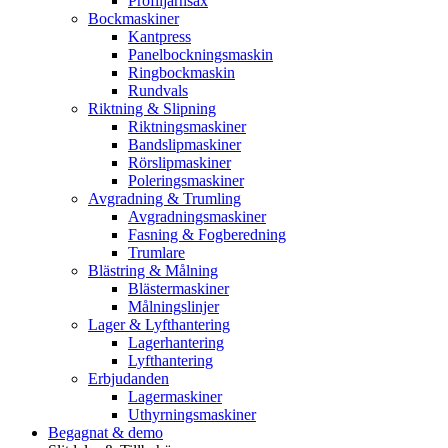
Profiljärnsax
Bockmaskiner
Kantpress
Panelbockningsmaskin
Ringbockmaskin
Rundvals
Riktning & Slipning
Riktningsmaskiner
Bandslipmaskiner
Rörslipmaskiner
Poleringsmaskiner
Avgradning & Trumling
Avgradningsmaskiner
Fasning & Fogberedning
Trumlare
Blästring & Målning
Blästermaskiner
Målningslinjer
Lager & Lyfthantering
Lagerhantering
Lyfthantering
Erbjudanden
Lagermaskiner
Uthyrningsmaskiner
Begagnat & demo