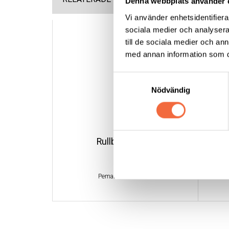
Denna webbplats använder 
Vi använder enhetsidentifierar
sociala medier och analysera 
till de sociala medier och a
med annan information som du 
Samtyckesval
Nödvändig
Rullbock N12 I
Pemamek
|
N series