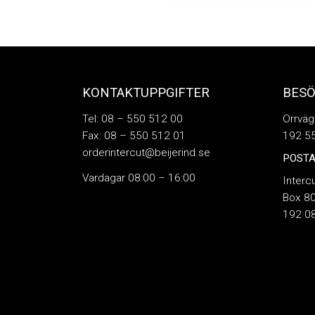
KONTAKTUPPGIFTER
BES
Tel: 08 – 550 512 00
Orrväg
Fax: 08 – 550 512 01
192 55
orderintercut@beijerind.se
POSTA
Vardagar 08:00 – 16:00
Interc
Box 8
192 08