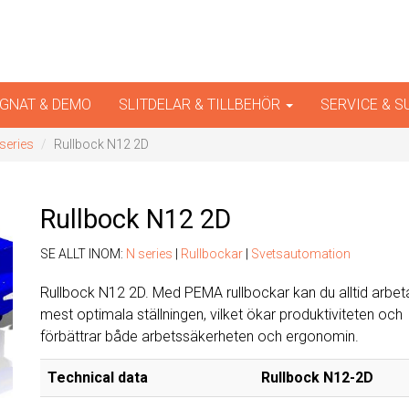
iner
GNAT & DEMO
SLITDELAR & TILLBEHÖR
SERVICE & 
series
Rullbock N12 2D
Rullbock N12 2D
SE ALLT INOM:
N series
|
Rullbockar
|
Svetsautomation
Rullbock N12 2D. Med PEMA rullbockar kan du alltid arbeta
mest optimala ställningen, vilket ökar produktiviteten och
förbättrar både arbetssäkerheten och ergonomin.
Technical data
Rullbock N12-2D