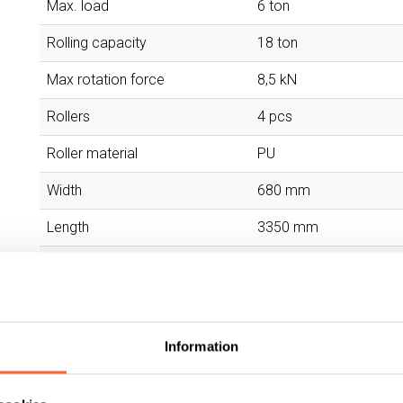
Max. load
6 ton
Rolling capacity
18 ton
Max rotation force
8,5 kN
Rollers
4 pcs
Roller material
PU
Width
680 mm
Length
3350 mm
Weight
750 kg
Information