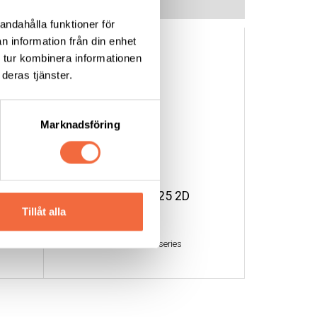
andahålla funktioner för
n information från din enhet
 tur kombinera informationen
deras tjänster.
Marknadsföring
Rullbock N25 2D
Tillåt alla
Pemamek
|
N series