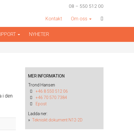
08 – 550 512 00
Kontakt
Om oss
SUPPORT
NYHETER
MER INFORMATION
Trond Hansen
+46 8 550 512 06
 i den
+46 70 570 7384
Epost
Ladda ner:
Tekniskt dokument N12-2D