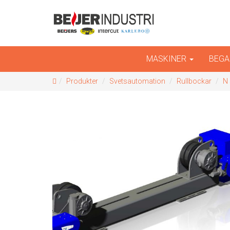
INTERCUT
Er kompletta leverantör av plåtbearbetningsmask
MASKINER
BEGA
Produkter
Svetsautomation
Rullbockar
N 