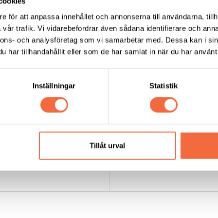
cookies
e för att anpassa innehållet och annonserna till användarna, tillh
vår trafik. Vi vidarebefordrar även sådana identifierare och anna
nnons- och analysföretag som vi samarbetar med. Dessa kan i sin
har tillhandahållit eller som de har samlat in när du har använt 
Inställningar
Statistik
Rullbock N150 2D
Rullbock N150 I
Tillåt urval
Pemamek
|
N series
Pemamek
|
N series