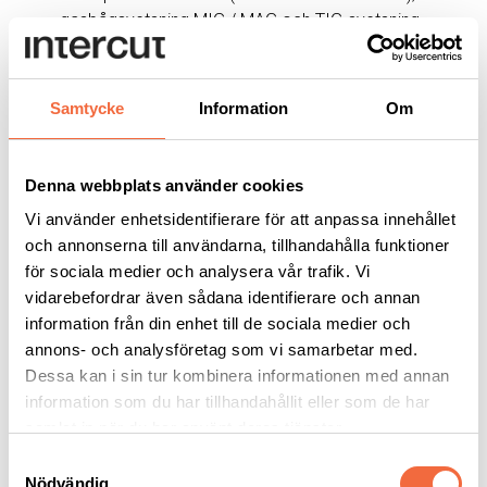
gasbågsvetsning MIG / MAG och TIG-svetsning
(GTAW)
Vertikal räckvidd: 1 000 – 6 000 mm
Bomavstånd: 900 – 5 900 mm
Samtycke
Information
Om
Denna webbplats använder cookies
MER INFORMATION
Vi använder enhetsidentifierare för att anpassa innehållet
Trond Hansen
+46 8 550 512 06
och annonserna till användarna, tillhandahålla funktioner
+46 70 570 7384
för sociala medier och analysera vår trafik. Vi
trond.hansen@beijerind.se
vidarebefordrar även sådana identifierare och annan
information från din enhet till de sociala medier och
Ladda ner:
Tekniskt dokument MD 5×5
annons- och analysföretag som vi samarbetar med.
Dessa kan i sin tur kombinera informationen med annan
information som du har tillhandahållit eller som de har
Kontakta mig
samlat in när du har använt deras tjänster.
Samtyckesval
Kontakta Trond Hansen för mer information:
Nödvändig