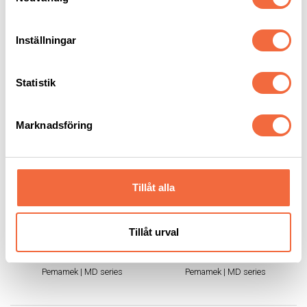
trond.hansen@intercut.se
Inställningar
RELATERADE PRODUKTER
Statistik
Marknadsföring
Tillåt alla
Svetskran och
Svetskran och
Tillåt urval
Svetsbom MD 3×3
Svetsbom MD 4×4
Pemamek
|
MD series
Pemamek
|
MD series