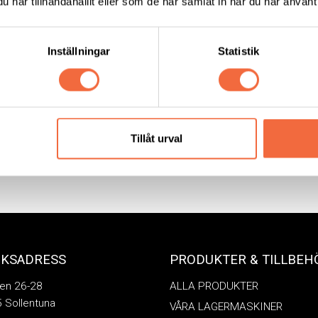
har tillhandahållit eller som de har samlat in när du har använt 
Vakuumlyftok Tantor
akuumlyftok Mammoth
Inställningar
Statistik
Skanveir
|
Vakuumlyftok
Skanveir
|
Vakuumlyftok
Tillåt urval
ÖKSADRESS
PRODUKTER & TILLBEH
en 26-28
ALLA PRODUKTER
 Sollentuna
VÅRA LAGERMASKINER