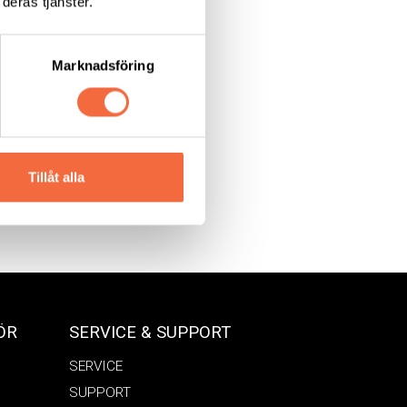
deras tjänster.
Marknadsföring
Tillåt alla
ÖR
SERVICE & SUPPORT
SERVICE
SUPPORT