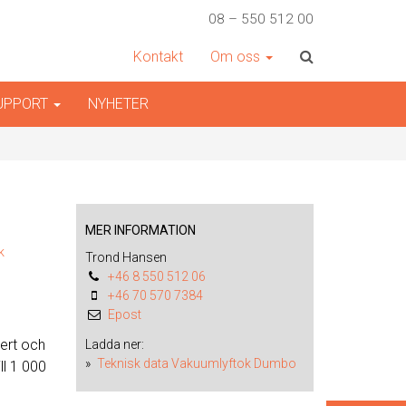
08 – 550 512 00
Kontakt
Om oss
SUPPORT
NYHETER
MER INFORMATION
k
Trond Hansen
+46 8 550 512 06
+46 70 570 7384
Epost
kert och
Ladda ner:
Teknisk data Vakuumlyftok Dumbo
ll 1 000