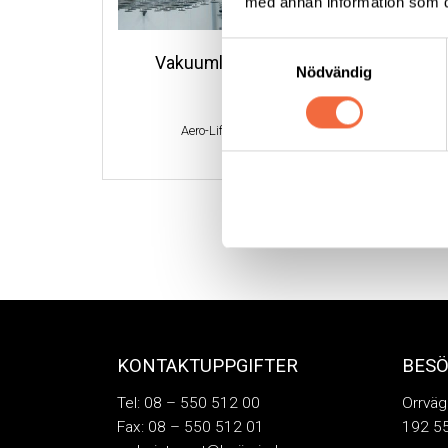
med annan information som du 
Samtyckesval
Vakuumlyftok Aero-Lift
V
Nödvändig
Aero-Lift
|
Vakuumlyftok
KONTAKTUPPGIFTER
BES
Tel: 08 – 550 512 00
Orrväg
Fax: 08 – 550 512 01
192 55