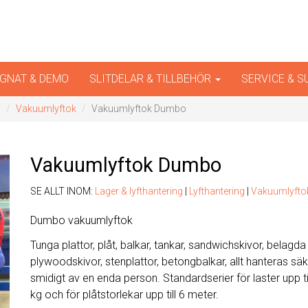
iner
GNAT & DEMO
SLITDELAR & TILLBEHÖR
SERVICE & 
g
Vakuumlyftok
Vakuumlyftok Dumbo
Vakuumlyftok Dumbo
SE ALLT INOM:
Lager & lyfthantering
|
Lyfthantering
|
Vakuumlyfto
Dumbo vakuumlyftok
Tunga plattor, plåt, balkar, tankar, sandwichskivor, belagda
plywoodskivor, stenplattor, betongbalkar, allt hanteras sä
smidigt av en enda person. Standardserier för laster upp ti
kg och för plåtstorlekar upp till 6 meter.