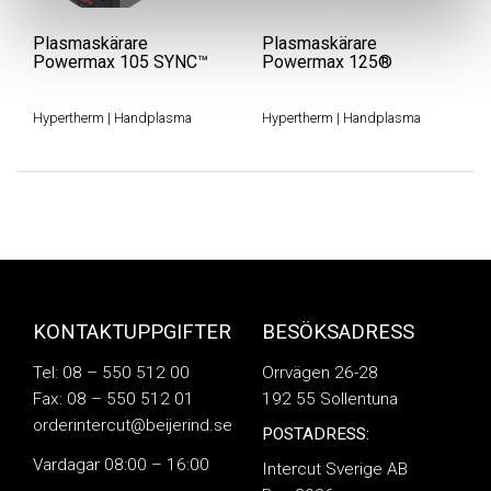
Plasmaskärare
Plasmaskärare
Powermax 105 SYNC™
Powermax 125®
Hypertherm
|
Handplasma
Hypertherm
|
Handplasma
KONTAKTUPPGIFTER
BESÖKSADRESS
Tel: 08 – 550 512 00
Orrvägen 26-28
Fax: 08 – 550 512 01
192 55 Sollentuna
orderintercut@beijerind.se
POSTADRESS:
Vardagar 08:00 – 16:00
Intercut Sverige AB