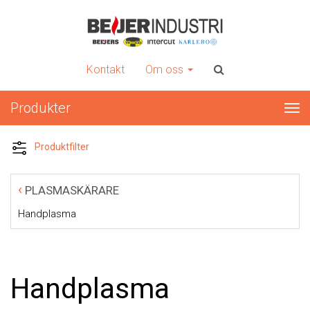
INTERCUT
Er kompletta leverantör av plåtbearbetningsmaskiner
Kontakt
Om oss
Produkter
Tog
nav
Produktfilter
‹
PLASMASKÄRARE
Handplasma
Handplasma