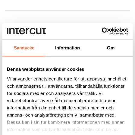
Samtycke
Information
Om
Denna webbplats använder cookies
Plasmaskärare
Plasmaskärare
Vi använder enhetsidentifierare för att anpassa innehållet
Powermax 30® XP
Powermax 45® XP
och annonserna till användarna, tillhandahålla funktioner
för sociala medier och analysera vår trafik. Vi
Hypertherm
|
Handplasma
Hypertherm
|
Handplasma
vidarebefordrar även sådana identifierare och annan
information från din enhet till de sociala medier och
annons- och analysföretag som vi samarbetar med.
Dessa kan i sin tur kombinera informationen med annan
information som du har tillhandahållit eller som de har