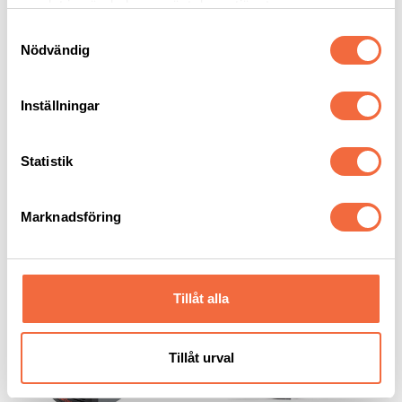
samlat in när du har använt deras tjänster.
Samtyckesval
Nödvändig
Inställningar
Plasmaskärare
Plasmaskärare
Powermax 65 SYNC™
Powermax 85 SYNC™
Statistik
Hypertherm
|
Handplasma
Hypertherm
|
Handplasma
Marknadsföring
Tillåt alla
Tillåt urval