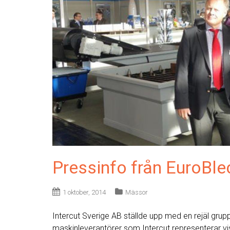
Pressinfo från EuroBl
1 oktober, 2014
Mässor
Intercut Sverige AB ställde upp med en rejäl gru
maskinleverantörer som Intercut representerar vi