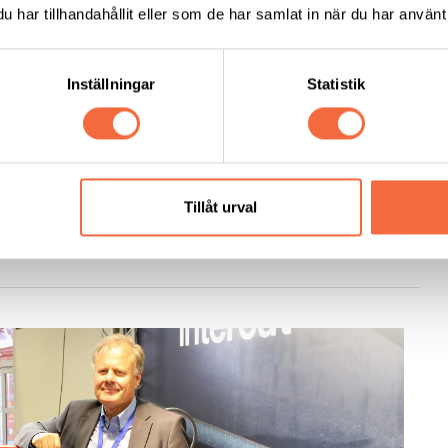
har tillhandahållit eller som de har samlat in när du har använt 
Expo 2014
Inställningar
Statistik
Vi har nöjet att bjuda in till SST-Expo 2014 en hus-
r stålindustrin under benämningen “Join The world of
NBACH Group bjuder in till denna husmässa med 14
Tillåt urval