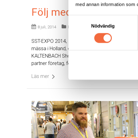
med annan information som du 
Följ med oss till SST-
Samtyckesval
Nödvändig
8 juli, 2014
Mässor
SST-EXPO 2014, 11 – 12 september 2014 i Holland. 
mässa i Holland, ett internationellt evenemang fö
KALTENBACH Shot- Blasting and Painting“. KALTE
partner företag, för att informera om ny teknik….
Läs mer