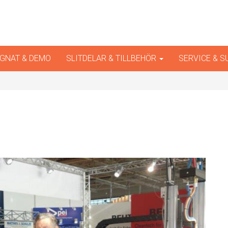
iner
GNAT & DEMO
SLITDELAR & TILLBEHÖR
SERVICE & 