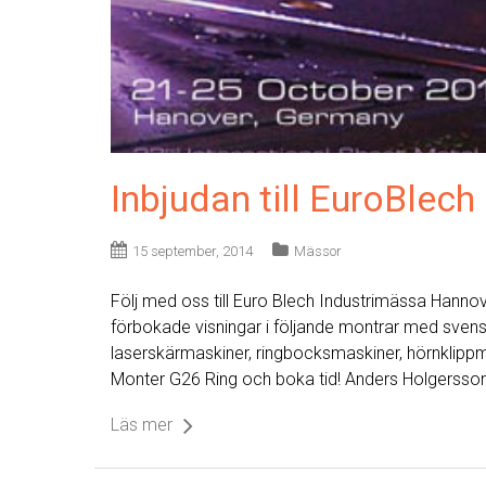
Inbjudan till EuroBlech
15 september, 2014
Mässor
Följ med oss till Euro Blech Industrimässa Hanno
förbokade visningar i följande montrar med sven
laserskärmaskiner, ringbocksmaskiner, hörnklippma
Monter G26 Ring och boka tid! Anders Holgersso
Läs mer