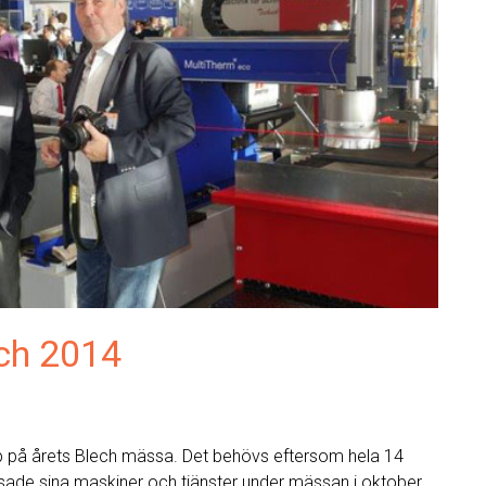
ech 2014
pp på årets Blech mässa. Det behövs eftersom hela 14
sade sina maskiner och tjänster under mässan i oktober.