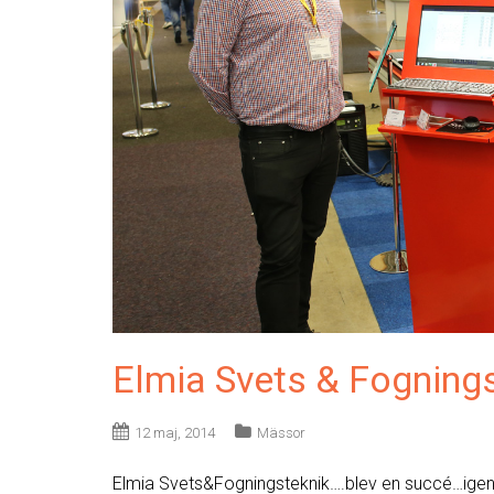
Elmia Svets & Fognings
12 maj, 2014
Mässor
Elmia Svets&Fogningsteknik….blev en succé…igen