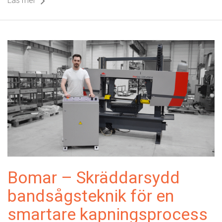
Bomar – Skräddarsydd
bandsågsteknik för en
smartare kapningsprocess