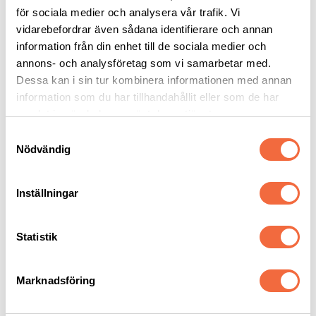
för sociala medier och analysera vår trafik. Vi
vidarebefordrar även sådana identifierare och annan
information från din enhet till de sociala medier och
annons- och analysföretag som vi samarbetar med.
Med erfarenhet som räcker
Dessa kan i sin tur kombinera informationen med annan
information som du har tillhandahållit eller som de har
långt – möt Thomas
samlat in när du har använt deras tjänster.
Håkansson på Intercuts
Samtyckesval
Nödvändig
kapavdelning
Inställningar
Med över 40 års erfarenhet inom kapning vet Thomas
Håkansson vad han pratar om. Sedan snart åtta år tillbaka
är han teknisk säljare på Intercuts kapavdelning – en roll där
Statistik
han kombinerar sin tekniska kunskap med viljan att hjälpa
kunder hitta rätt lösning för sin produktion. – Jag har alltid
haft ett stort intresse för kapmaskiner…
Marknadsföring
Läs mer