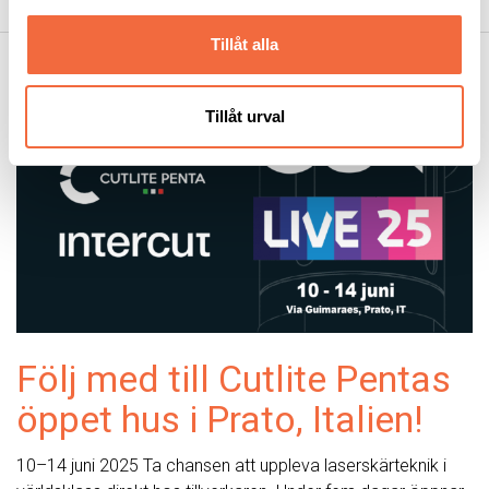
Tillåt alla
Tillåt urval
Följ med till Cutlite Pentas
öppet hus i Prato, Italien!
10–14 juni 2025 Ta chansen att uppleva laserskärteknik i