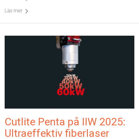
Läs mer
Cutlite Penta på IIW 2025:
Ultraeffektiv fiberlaser