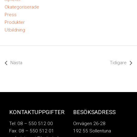
Okategoriserade
Press
Produkter
Utbildning
Nästa
Tidigare
KONTAKTUPPGIFTER
BESÖKSADRESS
Tel: 08 – 550 512 00
Orrvägen 26-28
Fax: 08 – 550 512 01
192 55 Sollentuna