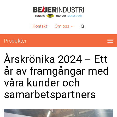
INTERCUT
Er kompletta leverantör av plåtbearbetningsmaskiner
Kontakt
Om oss
Produkter
Tog
nav
Årskrönika 2024 – Ett
år av framgångar med
våra kunder och
samarbetspartners