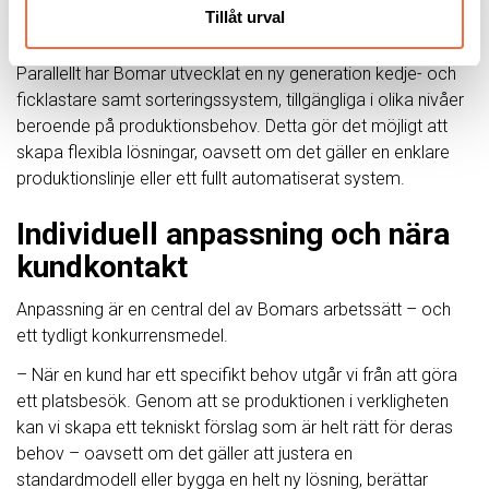
– De ger en högre automationsnivå och möjliggör sömlös
Tillåt urval
integrering i större produktionslinjer.
Parallellt har Bomar utvecklat en ny generation kedje- och
ficklastare samt sorteringssystem, tillgängliga i olika nivåer
beroende på produktionsbehov. Detta gör det möjligt att
skapa flexibla lösningar, oavsett om det gäller en enklare
produktionslinje eller ett fullt automatiserat system.
Individuell anpassning och nära
kundkontakt
Anpassning är en central del av Bomars arbetssätt – och
ett tydligt konkurrensmedel.
– När en kund har ett specifikt behov utgår vi från att göra
ett platsbesök. Genom att se produktionen i verkligheten
kan vi skapa ett tekniskt förslag som är helt rätt för deras
behov – oavsett om det gäller att justera en
standardmodell eller bygga en helt ny lösning, berättar