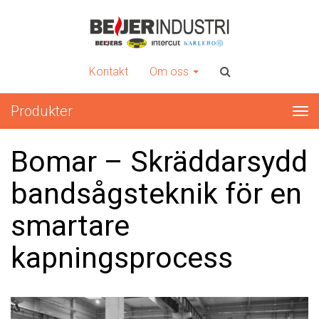
INTERCUT
Er kompletta leverantör av plåtbearbetningsmaskiner
Kontakt
Om oss
Produkter
Tog
nav
Bomar – Skräddarsydd
bandsågsteknik för en
smartare
kapningsprocess