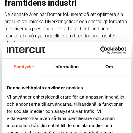
framtidens industri
De senaste åren har Bomar fokuserat på att optimera sin
produktion, minska tillverkningstider och samtidigt förbättra
maskinernas prestanda. Det arbetet har bland annat
resulterat i två nya modeller som breddar sortimentet
ytterligare:
Compact 200 ANC
– en helautomatisk bandsåg
framtagen för produktionsmiljöer där platsen är
Samtycke
Information
Om
begränsad. Sågens kompakta format (storleken av
en EUR-pall) gör den idealisk för små verkstäder eller
utrymmeseffektiv produktion.
Denna webbplats använder cookies
Ergoline
– en gravitationsbandsåg med fokus på
användarvänlighet och prisvärdhet. Den är särskilt
Vi använder enhetsidentifierare för att anpassa innehållet
intressant som instegsmodell för mindre företag eller
och annonserna till användarna, tillhandahålla funktioner
nya kunder som vill börja arbeta med bandsågning på
för sociala medier och analysera vår trafik. Vi
ett professionellt sätt.
vidarebefordrar även sådana identifierare och annan
information från din enhet till de sociala medier och
annons- och analysföretag som vi samarbetar med.