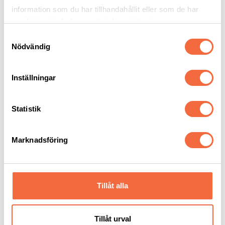
Onsdag den 27 januari 2021
Kl. 10:00
(svensk tid)
information som du har tillhandahållit eller som de har
samlat in när du har använt deras tjänster.
Samtyckesval
Nödvändig
Inställningar
Statistik
Marknadsföring
Tillåt alla
KATEGORIER
Leverantörer
Mässor
Tillåt urval