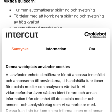
Viktiga guldkorn:
Hur man automatiserar skärning och svetsning
Fördelar med att kombinera skärning och svetsning
av hög kvalitet
Automatiserad gasskärning
Livedemo av robotsvetsning
Frågor att tänka på:
Samtycke
Information
Om
Varför satsa på automatisering?
Vilka är de långsiktiga fördelarna med smarta
produktionslinjer för skärning och svetsning?
Denna webbplats använder cookies
Vilka kompetenser bör tillverkarna ha för att styra sin
Vi använder enhetsidentifierare för att anpassa innehållet
verksamhet mot automation?
och annonserna till användarna, tillhandahålla funktioner
Kommer övergången till smarta produktionslinjer och
för sociala medier och analysera vår trafik. Vi
automation vara värt pengarna?
vidarebefordrar även sådana identifierare och annan
information från din enhet till de sociala medier och
annons- och analysföretag som vi samarbetar med.
Anmäl dig här:
Cutting Meets Welding Summit
Dessa kan i sin tur kombinera informationen med annan