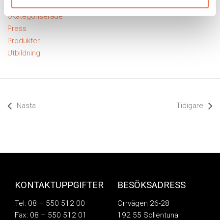
Nyheter
Okategoriserade
Press
Produkter
Utbildning
Nästa
Tidigare
KONTAKTUPPGIFTER
BESÖKSADRESS
Tel: 08 – 550 512 00
Orrvägen 26-28
Fax: 08 – 550 512 01
192 55 Sollentuna