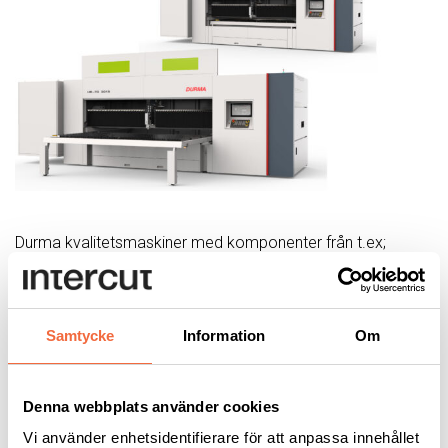
Durma kvalitetsmaskiner med komponenter från t.ex;
Bosch-Rexroth, IPG fiberlaser 1 till 4 kW, Precitec
laserhuvud.
Exempel:
Durma fiberlaser HD-FO
1,5x3m med 3 kW IPG
Samtycke
Information
Om
laser.
För
37000 kr/mån
får du en bra finansiering inklusive
montage, utbildning samt 3 års garanti och serviceavtal.
Denna webbplats använder cookies
Intercut erbjuder service, utbildning, support med egen
Vi använder enhetsidentifierare för att anpassa innehållet