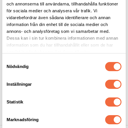
personal, reservdelar och slitdelar i Sollentuna.
och annonserna till användarna, tillhandahålla funktioner
för sociala medier och analysera vår trafik. Vi
Anders Holgersson
vidarebefordrar även sådana identifierare och annan
070 – 425 52 44
information från din enhet till de sociala medier och
08 – 550 512 23
annons- och analysföretag som vi samarbetar med.
anders.holgersson@intercut.se
Dessa kan i sin tur kombinera informationen med annan
information som du har tillhandahållit eller som de har
samlat in när du har använt deras tjänster.
KATEGORIER
Samtyckesval
Nödvändig
Leverantörer
Mässor
Nyheter
Inställningar
Okategoriserade
Press
Statistik
Produkter
Utbildning
Marknadsföring