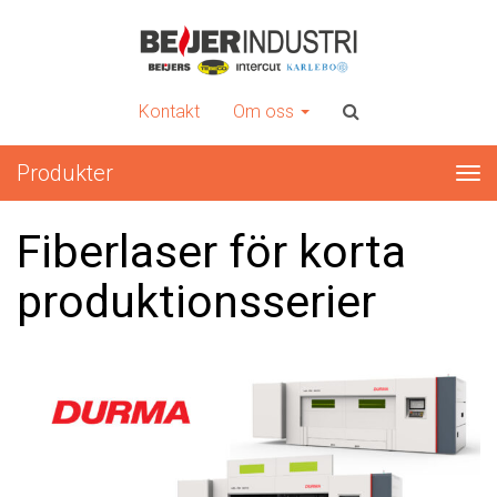
INTERCUT
Er kompletta leverantör av plåtbearbetningsmaskiner
Kontakt
Om oss
Produkter
Tog
nav
Fiberlaser för korta
produktionsserier