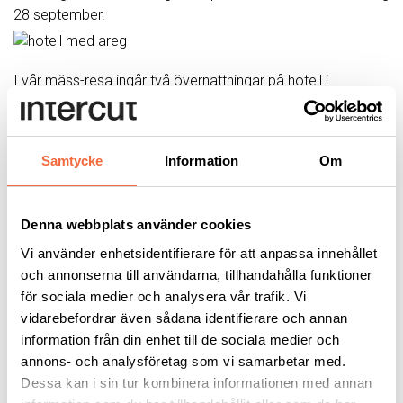
28 september.
I vår mäss-resa ingår två övernattningar på hotell i
enkelrum, två frukost samt två middagar dels
ankomstdagen samt på onsdag kväll. Dessutom ingår
entrébiljetter, en guidad rundtur på mässan, dels till våra
Samtycke
Information
Om
egna leverantörer men även till andra intressanta nyheter
och sevärdheter.
Vi kommer att förboka möten hos våra leverantörer och
Denna webbplats använder cookies
där gå igenom nyheterna med svensktalande personal, det
blir fasta tider så man kan välja ut de montrar som är av
Vi använder enhetsidentifierare för att anpassa innehållet
intresse.
och annonserna till användarna, tillhandahålla funktioner
för sociala medier och analysera vår trafik. Vi
Pris per deltagare: SEK 5400,- . Kontakta oss om du endast
vidarebefordrar även sådana identifierare och annan
önskar hjälp med hotellrum.
information från din enhet till de sociala medier och
I priset ingår inte resan till Düsseldorf, luncher samt lokala
annons- och analysföretag som vi samarbetar med.
resor från/till flyg och Mässhallarna, men vi kommer förstås
Dessa kan i sin tur kombinera informationen med annan
organisera efter bästa förmåga så det blir enkelt och