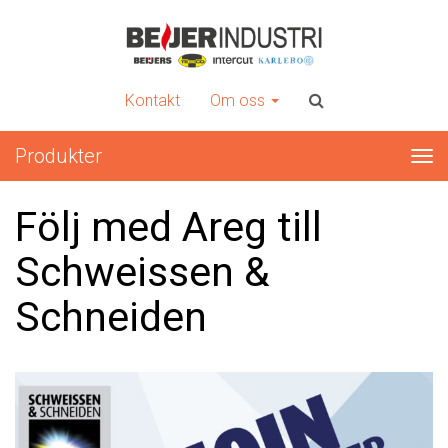
INTERCUT
Er kompletta leverantör av plåtbearbetningsmaskiner
Kontakt
Om oss
Produkter
Tog
nav
Följ med Areg till
Schweissen &
Schneiden