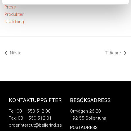
Press
Produkter
Utbildning
Nästa
Tidigare
KONTAKTUPPGIFTER
BESÖKSADRESS
Tel: 08 – 550 512 00
Orrvägen 26-28
Fax: 08 – 550 512 01
192 55 Sollentuna
orderintercut@beijerind.se
POSTADRESS: