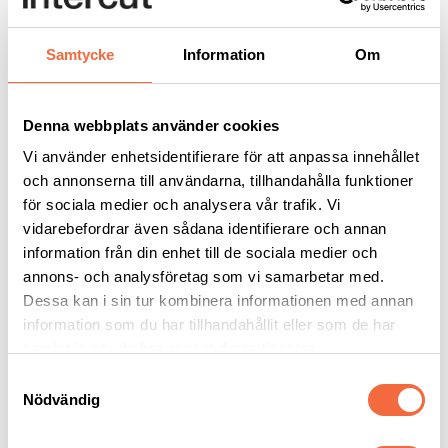
Ladda ner:
Teknisk data bultsvetsmaskin KTS 1050s
Teknisk data bultsvetsmaskin KTS 1050
Samtycke
Information
Om
Kontakta mig
Denna webbplats använder cookies
Kontakta Lars Boström för mer information:
Vi använder enhetsidentifierare för att anpassa innehållet
och annonserna till användarna, tillhandahålla funktioner
lars.bostrom@intercut.se
för sociala medier och analysera vår trafik. Vi
vidarebefordrar även sådana identifierare och annan
information från din enhet till de sociala medier och
annons- och analysföretag som vi samarbetar med.
Dessa kan i sin tur kombinera informationen med annan
information som du har tillhandahållit eller som de har
samlat in när du har använt deras tjänster.
Samtyckesval
Nödvändig