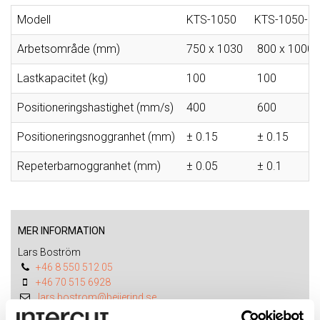
Modell
KTS-1050
KTS-1050-S
Arbetsområde (mm)
750 x 1030
800 x 1000
Lastkapacitet (kg)
100
100
Positioneringshastighet (mm/s)
400
600
Positioneringsnoggranhet (mm)
± 0.15
± 0.15
Repeterbarnoggranhet (mm)
± 0.05
± 0.1
MER INFORMATION
Lars Boström
+46 8 550 512 05
+46 70 515 6928
lars.bostrom@beijerind.se