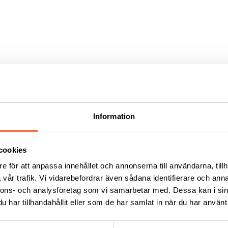
tsvetsning
 olika storlekar och axlarna är drivna av servomotorer. Svetshuvudena s
Information
 säkerhet.
cookies
e för att anpassa innehållet och annonserna till användarna, tillh
vår trafik. Vi vidarebefordrar även sådana identifierare och anna
nnons- och analysföretag som vi samarbetar med. Dessa kan i sin
har tillhandahållit eller som de har samlat in när du har använt 