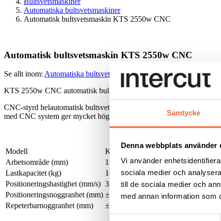
Bultsvetsmaskiner
Automatiska bultsvetsmaskiner
Automatisk bultsvetsmaskin KTS 2550w CNC
Automatisk bultsvetsmaskin KTS 2550w CNC
Se allt inom:
Automatiska bultsvetsmaskiner
|
Bultsvetsmaskiner
|
Bul
KTS 2550w CNC automatisk bultsvetsmaskin från Soyer.
CNC-styrd helautomatisk bultsvetsmaskin. Det finns som standard fyra
Samtycke
med CNC system ger mycket hög precision, produktionskapacitet och
Denna webbplats använder 
Modell
KTS-2550
Vi använder enhetsidentifierar
Arbetsområde (mm)
1300 x 2550
sociala medier och analysera 
Lastkapacitet (kg)
100
Positioneringshastighet (mm/s)
320
till de sociala medier och a
Positioneringsnoggranhet (mm)
± 0.2
med annan information som du 
Repeterbarnoggranhet (mm)
± 0.05
Samtyckesval