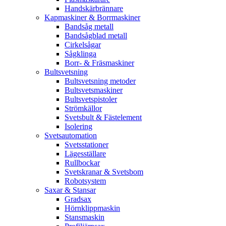
Handskärbrännare
Kapmaskiner & Borrmaskiner
Bandsåg metall
Bandsågblad metall
Cirkelsågar
Sågklinga
Borr- & Fräsmaskiner
Bultsvetsning
Bultsvetsning metoder
Bultsvetsmaskiner
Bultsvetspistoler
Strömkällor
Svetsbult & Fästelement
Isolering
Svetsautomation
Svetsstationer
Lägesställare
Rullbockar
Svetskranar & Svetsbom
Robotsystem
Saxar & Stansar
Gradsax
Hörnklippmaskin
Stansmaskin