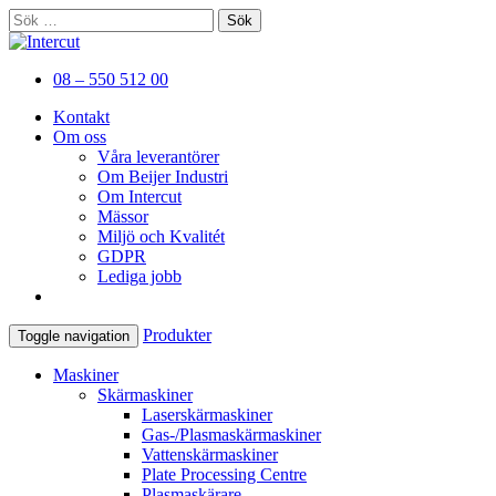
Sök
efter:
Er kompletta leverantör av plåtbearbetni
Intercut
08 – 550 512 00
Kontakt
Om oss
Våra leverantörer
Om Beijer Industri
Om Intercut
Mässor
Miljö och Kvalitét
GDPR
Lediga jobb
Produkter
Toggle navigation
Maskiner
Skärmaskiner
Laserskärmaskiner
Gas-/Plasmaskärmaskiner
Vattenskärmaskiner
Plate Processing Centre
Plasmaskärare