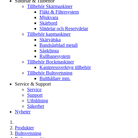
Slitdelar & Tillbehör
Tillbehör Skärmaskiner
Fläkt & Filtersystem
Mjukvara
Skärbord
Slitdelar och Reservdelar
Tillbehör kapmaskiner
Skärvätska
Bandsågblad metall
Sågklinga
Rullbanesystem
Tillbehör Bockmaskiner
Kantpressverktyg tillbehör
Tillbehör Bultsvetsning
Bulthållare mm.
Service & Support
Service
Support
Utbildning
Säkerhet
Nyheter
Produkter
Bultsvetsning