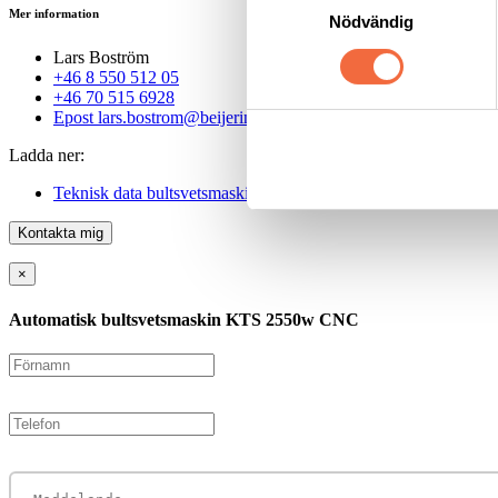
Mer information
Nödvändig
Lars Boström
+46 8 550 512 05
+46 70 515 6928
Epost
lars.bostrom@beijerind.se
Ladda ner:
Teknisk data bultsvetsmaskin KTS 2550w
Kontakta mig
×
Automatisk bultsvetsmaskin KTS 2550w CNC