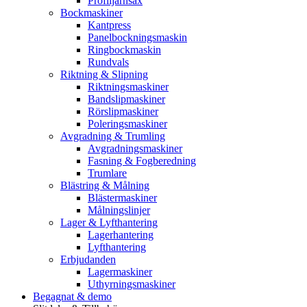
Profiljärnsax
Bockmaskiner
Kantpress
Panelbockningsmaskin
Ringbockmaskin
Rundvals
Riktning & Slipning
Riktningsmaskiner
Bandslipmaskiner
Rörslipmaskiner
Poleringsmaskiner
Avgradning & Trumling
Avgradningsmaskiner
Fasning & Fogberedning
Trumlare
Blästring & Målning
Blästermaskiner
Målningslinjer
Lager & Lyfthantering
Lagerhantering
Lyfthantering
Erbjudanden
Lagermaskiner
Uthyrningsmaskiner
Begagnat & demo