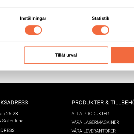
gängad svetsbult, Typ RD
ARC keramikring
Inställningar
Statistik
Soyer
|
Svetsbult & Fästelement
Soyer
|
Svetsbult & Fästelemen
Tillåt urval
ÖKSADRESS
PRODUKTER & TILLBEH
en 26-28
ALLA PRODUKTER
 Sollentuna
VÅRA LAGERMASKINER
DRESS:
VÅRA LEVERANTÖRER