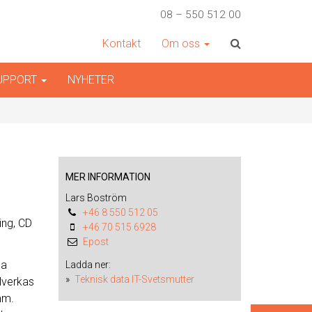
08 – 550 512 00
Kontakt
Om oss
SUPPORT
NYHETER
MER INFORMATION
Lars Boström
+46 8 550 512 05
ing, CD
+46 70 515 6928
Epost
na
Ladda ner:
Teknisk data IT-Svetsmutter
lverkas
mm.