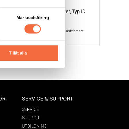
ARC svetsmutter, Typ ID
Marknadsföring
Soyer
|
Svetsbult & Fästelement
t
Tillåt alla
ÖR
SERVICE & SUPPORT
SERVICE
SUPPORT
UTBILDNING