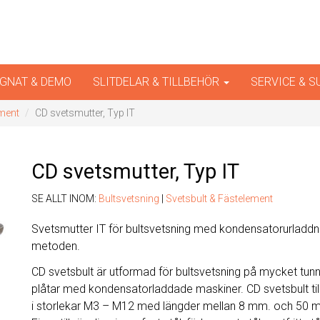
iner
GNAT & DEMO
SLITDELAR & TILLBEHÖR
SERVICE & 
ement
CD svetsmutter, Typ IT
CD svetsmutter, Typ IT
SE ALLT INOM:
Bultsvetsning
|
Svetsbult & Fästelement
Svetsmutter IT för bultsvetsning med kondensatorurladdn
metoden.
CD svetsbult är utformad för bultsvetsning på mycket tun
plåtar med kondensatorladdade maskiner. CD svetsbult til
i storlekar M3 – M12 med längder mellan 8 mm. och 50 