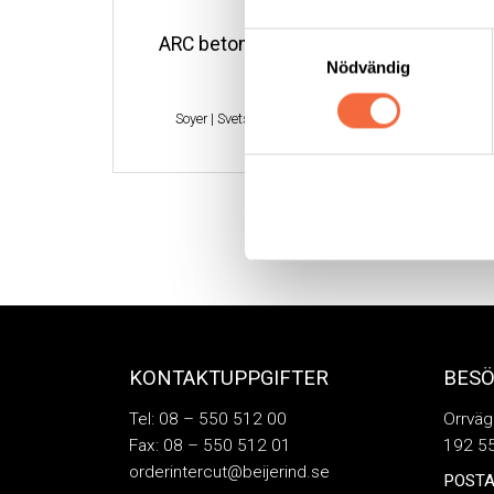
Samtyckesval
ARC betongankare, Typ SD
ARC 
Nödvändig
Soyer
|
Svetsbult & Fästelement
KONTAKTUPPGIFTER
BES
Tel: 08 – 550 512 00
Orrväg
Fax: 08 – 550 512 01
192 55
orderintercut@beijerind.se
POSTA