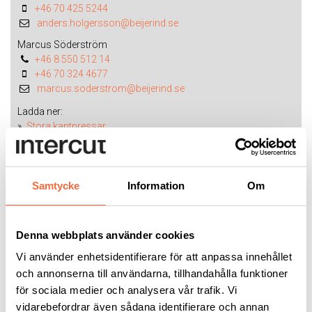
+46 70 425 5244
anders.holgersson@beijerind.se
Marcus Söderström
+46 8 550 512 14
+46 70 324 4677
marcus.soderstrom@beijerind.se
Ladda ner:
Stora kantpressar
Kontakta mig
Samtycke
Information
Om
Kantpressverktyg:
Dynor typ European/Promecam
Denna webbplats använder cookies
Knivar typ European/Promecam
Dynor typ Wila
Vi använder enhetsidentifierare för att anpassa innehållet
Knivar typ Wila
och annonserna till användarna, tillhandahålla funktioner
för sociala medier och analysera vår trafik. Vi
vidarebefordrar även sådana identifierare och annan