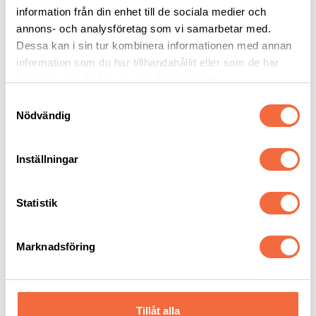
information från din enhet till de sociala medier och
annons- och analysföretag som vi samarbetar med.
Dessa kan i sin tur kombinera informationen med annan
information som du har tillhandahållit eller som de har
RELATERADE PRODUKTER
samlat in när du har använt deras tjänster.
Samtyckesval
Nödvändig
Inställningar
Statistik
Hybridkantpress AD-
Kantpress AD-EB
SERVO
Marknadsföring
Durma
|
Kantpress
Durma
|
Kantpress
Tillåt alla