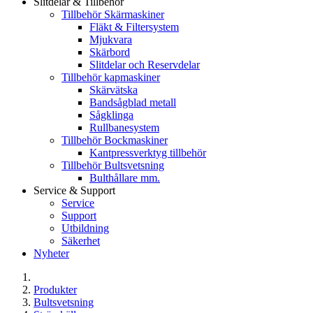
Slitdelar & Tillbehör
Tillbehör Skärmaskiner
Fläkt & Filtersystem
Mjukvara
Skärbord
Slitdelar och Reservdelar
Tillbehör kapmaskiner
Skärvätska
Bandsågblad metall
Sågklinga
Rullbanesystem
Tillbehör Bockmaskiner
Kantpressverktyg tillbehör
Tillbehör Bultsvetsning
Bulthållare mm.
Service & Support
Service
Support
Utbildning
Säkerhet
Nyheter
Produkter
Bultsvetsning