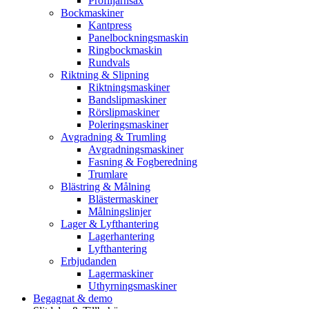
Profiljärnsax
Bockmaskiner
Kantpress
Panelbockningsmaskin
Ringbockmaskin
Rundvals
Riktning & Slipning
Riktningsmaskiner
Bandslipmaskiner
Rörslipmaskiner
Poleringsmaskiner
Avgradning & Trumling
Avgradningsmaskiner
Fasning & Fogberedning
Trumlare
Blästring & Målning
Blästermaskiner
Målningslinjer
Lager & Lyfthantering
Lagerhantering
Lyfthantering
Erbjudanden
Lagermaskiner
Uthyrningsmaskiner
Begagnat & demo