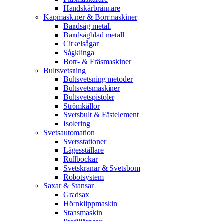
Handskärbrännare
Kapmaskiner & Borrmaskiner
Bandsåg metall
Bandsågblad metall
Cirkelsågar
Sågklinga
Borr- & Fräsmaskiner
Bultsvetsning
Bultsvetsning metoder
Bultsvetsmaskiner
Bultsvetspistoler
Strömkällor
Svetsbult & Fästelement
Isolering
Svetsautomation
Svetsstationer
Lägesställare
Rullbockar
Svetskranar & Svetsbom
Robotsystem
Saxar & Stansar
Gradsax
Hörnklippmaskin
Stansmaskin