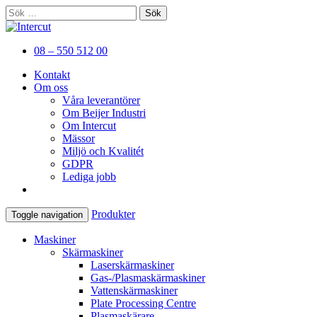
Sök
efter:
Er kompletta leverantör av plåtbearbetni
Intercut
08 – 550 512 00
Kontakt
Om oss
Våra leverantörer
Om Beijer Industri
Om Intercut
Mässor
Miljö och Kvalitét
GDPR
Lediga jobb
Produkter
Toggle navigation
Maskiner
Skärmaskiner
Laserskärmaskiner
Gas-/Plasmaskärmaskiner
Vattenskärmaskiner
Plate Processing Centre
Plasmaskärare