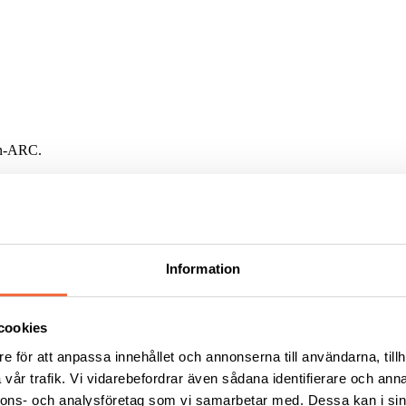
wn-ARC.
uvuden, halv- och helautomatiska bultsvetsmaskiner med CNC-styrning. 
svetsning.
Information
cookies
e för att anpassa innehållet och annonserna till användarna, tillh
vår trafik. Vi vidarebefordrar även sådana identifierare och anna
nnons- och analysföretag som vi samarbetar med. Dessa kan i sin