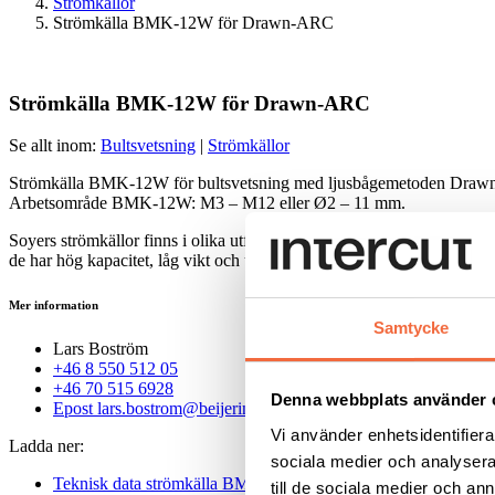
Strömkällor
Strömkälla BMK-12W för Drawn-ARC
Strömkälla BMK-12W för Drawn-ARC
Se allt inom:
Bultsvetsning
|
Strömkällor
Strömkälla BMK-12W för bultsvetsning med ljusbågemetoden Dra
Arbetsområde BMK-12W: M3 – M12 eller Ø2 – 11 mm.
Soyers strömkällor finns i olika utföranden för handpistoler, svetsh
de har hög kapacitet, låg vikt och uppfyller alla säkerhetskrav för bult
Mer information
Samtycke
Lars Boström
+46 8 550 512 05
+46 70 515 6928
Denna webbplats använder 
Epost
lars.bostrom@beijerind.se
Vi använder enhetsidentifierar
Ladda ner:
sociala medier och analysera 
Teknisk data strömkälla BMK 12w
till de sociala medier och a