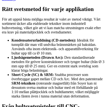
Rätt svetsmetod för varje applikation
För att uppnå bästa möjliga resultat är valet av metod viktigt. Vårt
sortiment täcker alla etablerade tekniker inom industriell
bultsvetsning, vilket gör att vi kan matcha utrustningen exakt efter
era krav på materialtjocklek och svetsdiameter.
Kondensatorurladdning (CD-metoden):
Idealisk för
tunnplåt där man vill undvika brännmärken på baksidan.
Används ofta inom elektronik- och apparattillverkning för
bultar upp till ca Ø 10 mm.
Ljusbågemetoden (Drawn Arc):
Den standardiserade
metoden för grövre konstruktioner och tyngre bultar (från Ø 3
mm upp till Ø 25 mm). Ger en extremt stark svetsfog som
klarar höga belastningar.
Short Cycle (SC) & SRM:
Snabba processer som
överbryggar gapet mellan CD och Arc. Med den patenterade
SRM-tekniken
(roterande magnetfält) från Soyer kan ni
dessutom svetsa muttrar och bultar med ett förhållande på
1:10 mellan plåttjocklek och bultdiameter, vilket möjliggör
starka fästen även i tunna material utan deformation.
Från bultsvetspistoler till CNC-