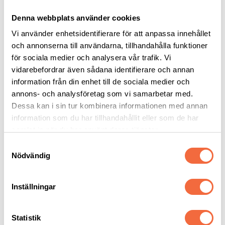
Bultsvetsning är en av marknadens mest effektiva metoder för att
fästa bultar, stift och innersgängor på metalliska arbetsstycken.
Denna webbplats använder cookies
Processen ersätter behovet av borrning, gängning och nitning, vilket
inte bara sparar tid utan också bevarar materialets styrka och täthet.
Vi använder enhetsidentifierare för att anpassa innehållet
Intercut är er kompletta partner inom bultsvetsning, med ett
och annonserna till användarna, tillhandahålla funktioner
heltäckande program från mobila handhållna enheter till
helautomatiserade produktionsceller.
för sociala medier och analysera vår trafik. Vi
rådgivning.
vidarebefordrar även sådana identifierare och annan
information från din enhet till de sociala medier och
Soyer
annons- och analysföretag som vi samarbetar med.
SC svetsmutter, Typ IS
Dessa kan i sin tur kombinera informationen med annan
information som du har tillhandahållit eller som de har
Soyer
|
Svetsbult & Fästelement
samlat in när du har använt deras tjänster.
Svetsmutter IS för bultsvetsning med högeffektsmetoden SC.
Samtyckesval
Nödvändig
Betongankare
Inställningar
Soyer
|
Svetsbult & Fästelement
Huvudbulten tillverkas i standardlängder men även andra längder
Statistik
kan tillverkas.