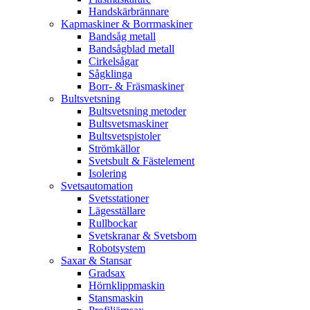
Handskärbrännare
Kapmaskiner & Borrmaskiner
Bandsåg metall
Bandsågblad metall
Cirkelsågar
Sågklinga
Borr- & Fräsmaskiner
Bultsvetsning
Bultsvetsning metoder
Bultsvetsmaskiner
Bultsvetspistoler
Strömkällor
Svetsbult & Fästelement
Isolering
Svetsautomation
Svetsstationer
Lägesställare
Rullbockar
Svetskranar & Svetsbom
Robotsystem
Saxar & Stansar
Gradsax
Hörnklippmaskin
Stansmaskin