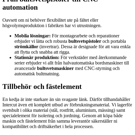
automation
Oavsett om ni behöver flexibilitet ute på fältet eller
högvolymsproduktion i fabriken har vi utrustningen.
Mobila lösningar:
För montagearbete och reparationer
erbjuder vi lätta och robusta
bultsvetspistoler
och portabla
strömkällor
(invertrar). Dessa är designade för att vara enkla
att flytta och snabba att rigga.
Stationär produktion:
För verkstäder med återkommande
serier erbjuder vi allt från halvautomatiska bordsmaskiner till
avancerade
bultsvetsmaskiner
med CNC-styrning och
automatisk bultmatning.
Tillbehör och fästelement
En kedja är inte starkare än sin svagaste länk. Därför tillhandahåller
Intercut även ett komplett utbud av förbrukningsmaterial. Vi lagerför
svetsbult i olika material (stål, rostfritt, aluminium, mässing) samt
specialelement för isolering och jordning. Genom att köpa både
maskin och fästelement från samma leverantör säkerställer ni
kompatibilitet och driftsäkerhet i hela processen.