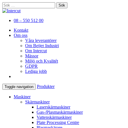
Sök
efter:
Er kompletta leverantör av
Intercut
08 – 550 512 00
plåtbearbetningsmaskiner
Kontakt
Om oss
Våra leverantörer
Om Beijer Industri
Om Intercut
Mässor
Miljö och Kvalitét
GDPR
Lediga jobb
Produkter
Toggle navigation
Maskiner
Skärmaskiner
Laserskärmaskiner
Gas-/Plasmaskärmaskiner
Vattenskärmaskiner
Plate Processing Centre
Plasmaskärare