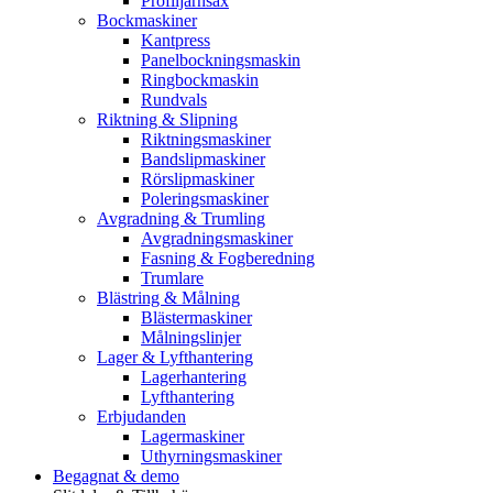
Profiljärnsax
Bockmaskiner
Kantpress
Panelbockningsmaskin
Ringbockmaskin
Rundvals
Riktning & Slipning
Riktningsmaskiner
Bandslipmaskiner
Rörslipmaskiner
Poleringsmaskiner
Avgradning & Trumling
Avgradningsmaskiner
Fasning & Fogberedning
Trumlare
Blästring & Målning
Blästermaskiner
Målningslinjer
Lager & Lyfthantering
Lagerhantering
Lyfthantering
Erbjudanden
Lagermaskiner
Uthyrningsmaskiner
Begagnat & demo