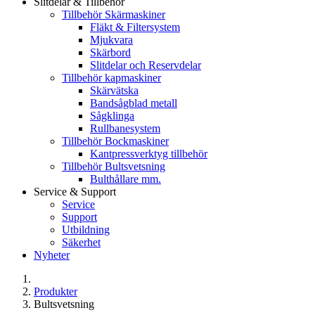
Slitdelar & Tillbehör
Tillbehör Skärmaskiner
Fläkt & Filtersystem
Mjukvara
Skärbord
Slitdelar och Reservdelar
Tillbehör kapmaskiner
Skärvätska
Bandsågblad metall
Sågklinga
Rullbanesystem
Tillbehör Bockmaskiner
Kantpressverktyg tillbehör
Tillbehör Bultsvetsning
Bulthållare mm.
Service & Support
Service
Support
Utbildning
Säkerhet
Nyheter
Produkter
Bultsvetsning