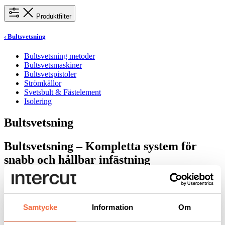
Produktfilter
‹
Bultsvetsning
Bultsvetsning metoder
Bultsvetsmaskiner
Bultsvetspistoler
Strömkällor
Svetsbult & Fästelement
Isolering
Bultsvetsning
Bultsvetsning – Kompletta system för
snabb och hållbar infästning
Söker du maskiner för bultsvetsning? Vi på Intercut har mer än 40 år
erfarenhet i branschen och erbjuder alla produkter för svetsning av
bult och fästelement på metall- och stålkonstruktioner, samt
Samtycke
Information
Om
automatiseringar.