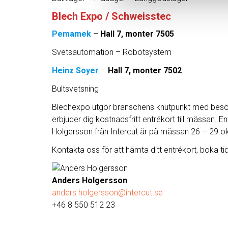
Blech Expo / Schweisstec
Pemamek
–
Hall 7, monter 7505
Svetsautomation – Robotsystem
Heinz Soyer
–
Hall 7, monter 7502
Bultsvetsning
Blechexpo utgör branschens knutpunkt med besökar
erbjuder dig kostnadsfritt entrékort till mässan. E
Holgersson från Intercut är på mässan 26 – 29 o
Kontakta oss för att hämta ditt entrékort, boka 
Anders Holgersson
anders.holgersson@intercut.se
+46 8 550 512 23