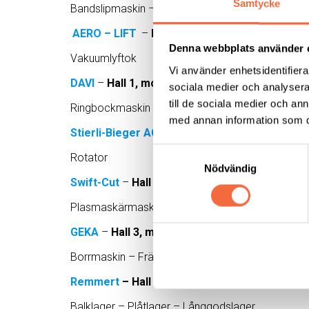
Samtycke
Bandslipmaskin – Fasning och Fogberedning
AERO – LIFT
–
Hall 1, monter 1606
Denna webbplats använder 
Vakuumlyftok
Vi använder enhetsidentifierar
DAVI
–
Hall 1, monter 1606
sociala medier och analysera 
till de sociala medier och a
Ringbockmaskin – Rundvalsmaskin
med annan information som du 
Stierli-Bieger AG
–
Hall 1, monter 1706-3
Samtyckesval
Rotator
Nödvändig
Swift-Cut
–
Hall 7, monter 7505
Plasmaskärmaskin – Vattenskärmaskin
GEKA
–
Hall 3, monter 3200
Borrmaskin – Fräsmaskin
Remmert
– Hall 1, monter 1004
Balklager – Plåtlager – Långgodslager