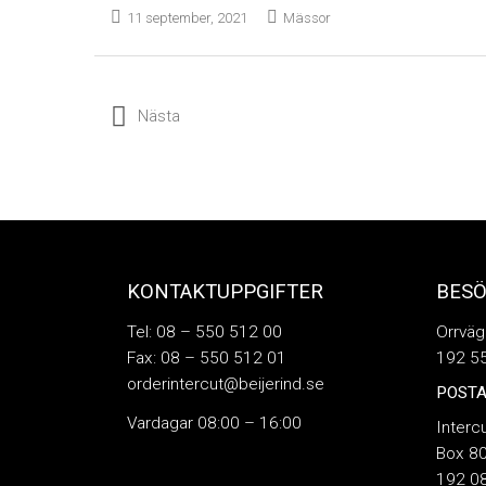
11 september, 2021
Mässor
Nästa
KONTAKTUPPGIFTER
BES
Tel: 08 – 550 512 00
Orrväg
Fax: 08 – 550 512 01
192 55
orderintercut@beijerind.se
POSTA
Vardagar 08:00 – 16:00
Interc
Box 8
192 08