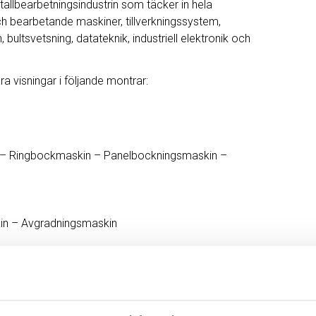
allbearbetningsindustrin som täcker in hela
h bearbetande maskiner, tillverkningssystem,
bultsvetsning, datateknik, industriell elektronik och
a visningar i följande montrar:
n – Ringbockmaskin – Panelbockningsmaskin –
kin – Avgradningsmaskin