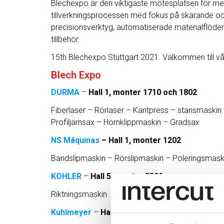
Blechexpo är den viktigaste mötesplatsen för met
tillverkningsprocessen med fokus på skärande oc
precisionsverktyg, automatiserade materialflöden, 
tillbehör.
15th Blechexpo Stuttgart 2021. Välkommen till vår
Blech Expo
DURMA
–
Hall 1, monter 1710 och 1802
Fiberlaser – Rörlaser – Kantpress – stansmaski
Profiljärnsax – Hörnklippmaskin – Gradsax
NS Máquinas
– Hall 1, monter 1202
Bandslipmaskin – Rörslipmaskin – Poleringsmas
KOHLER
–
Hall 5, monter 5502
Riktningsmaskin
Kuhlmeyer
–
Hall 5, monter 5208