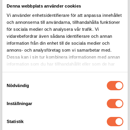
Denna webbplats använder cookies
Vi använder enhetsidentifierare för att anpassa innehållet
och annonserna till användarna, tillhandahålla funktioner
för sociala medier och analysera vår trafik. Vi
vidarebefordrar även sådana identifierare och annan
information från din enhet till de sociala medier och
annons- och analysföretag som vi samarbetar med.
Dessa kan i sin tur kombinera informationen med annan
information som du har tillhandahållit eller som de har
samlat in när du har använt deras tjänster.
Samtyckesval
Nödvändig
KATEGORIER
Inställningar
Leverantörer
Mässor
Nyheter
Statistik
Okategoriserade