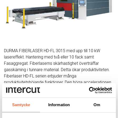
DURMA FIBERLASER HD-FL 3015 med upp till 10 kW
lasereffekt. Hantering med två eller 10 fack samt
Fasaggregat. Fiberlaserns skärhastighet överträffar
gasskärning i tunnare material. Detta ökar produktiviteten.
Fiberlaser HD-FL serien erbjuder många
produktivitetshöjande funktioner. Den höga accelerationen
och snabbtransporterna fås tack vare linjärmotordrift.
Pekskärmar underlättar arbetet för operatörerna. Fiberlaser
HD-FL serien har olika modeller med lasereffekt på 6kW,
Samtycke
Information
Om
8kW och 10kW.
Läs mer:
Fiberlaser HD-FL