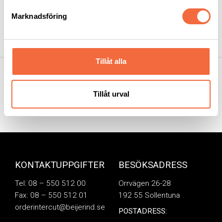
Press
Marknadsföring
Produkter
Utbildning
Tillåt alla
Nästa
Tidigare
Tillåt urval
KONTAKTUPPGIFTER
BESÖKSADRESS
Tel: 08 – 550 512 00
Orrvägen 26-28
Fax: 08 – 550 512 01
192 55 Sollentuna
orderintercut@beijerind.se
POSTADRESS: