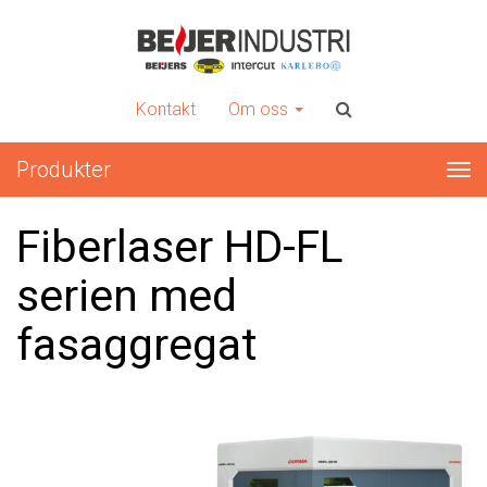
INTERCUT
Er kompletta leverantör av plåtbearbetningsmaskiner
Kontakt
Om oss
Produkter
Tog
nav
Fiberlaser HD-FL
serien med
fasaggregat