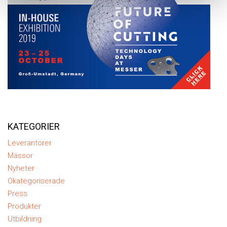
KATEGORIER
Leverantörer
Mässor
Nyheter
Okategoriserade
Press
Produkter
Utbildning