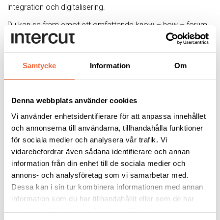
integration och digitalisering.
Du kan se fram emot ett omfattande know – how – forum
med kunniga talare och praktiska demonstrationer, live.
Välkommen!
Resa och boende:
Samtycke
Information
Om
Torsdag den
24
oktober
Resa på egen hand till Messer-fabriken i Tyskland,
Denna webbplats använder cookies
väljer Du Flyg – Frankfurt Airport därefter transport
från flygplatsen till Hotell.
Vi använder enhetsidentifierare för att anpassa innehållet
och annonserna till användarna, tillhandahålla funktioner
Fredag den
25 oktober
för sociala medier och analysera vår trafik. Vi
Efter frukost transport till Messerfarbiken i Gross
vidarebefordrar även sådana identifierare och annan
Umstadt. Program Messer Open Days.
information från din enhet till de sociala medier och
Fredag den 25 oktober är speciellt anpassad för oss i
annons- och analysföretag som vi samarbetar med.
Skandinavien.
Dessa kan i sin tur kombinera informationen med annan
Lördag den
26
oktober
information som du har tillhandahållit eller som de har
Hemresa efter frukost med transport från Hotell till
samlat in när du har använt deras tjänster.