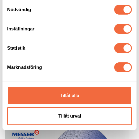
Flygplatsen.
Samtyckesval
Nödvändig
För mer Information om Messer Open Days:
www.technologydaysatmesser.com
Inställningar
Statistik
Marknadsföring
Tillåt alla
Anders Pettersson
+46 706 84 10 30
anders.pettersson@intercut.se
Tillåt urval