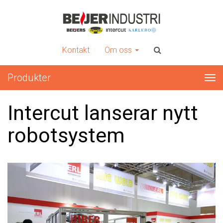
INTERCUT
Er kompletta leverantör av plåtbearbetningsmaskiner
Kontakt
Om oss
Produkter
Tog
nav
Intercut lanserar nytt
robotsystem