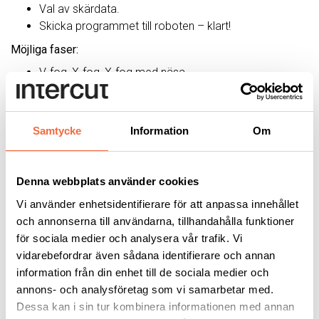
Val av skärdata.
Skicka programmet till roboten – klart!
Möjliga faser:
V-fog, X-fog, X-fog med näsa
Fas på fas
Fas från denna sida DS 30-90°
Fas från andra sidan AS 15-89°
Samtycke
Information
Om
Fördelar med BIBER robotsystem:
Kort cykeltid.
Denna webbplats använder cookies
Exakta toleranser.
Enkel Off-line programmering.
Vi använder enhetsidentifierare för att anpassa innehållet
Exakt näsa.
och annonserna till användarna, tillhandahålla funktioner
Lönsamt från första detalj.
för sociala medier och analysera vår trafik. Vi
Automatisk justering av parametrar.
vidarebefordrar även sådana identifierare och annan
information från din enhet till de sociala medier och
Komponenter i ett BIBER system:
annons- och analysföretag som vi samarbetar med.
Robotsystem KUKA HA robot.
Dessa kan i sin tur kombinera informationen med annan
CNC industriell PC med 15” färskärm.