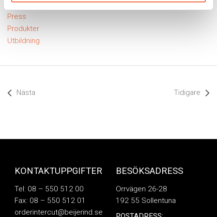
Okategoriserade
Press
Produkter
Utbildning
Nästa
Tidigare
KONTAKTUPPGIFTER
BESÖKSADRESS
Tel: 08 – 550 512 00
Orrvägen 26-28
Fax: 08 – 550 512 01
192 55 Sollentuna
orderintercut@beijerind.se
POSTADRESS: