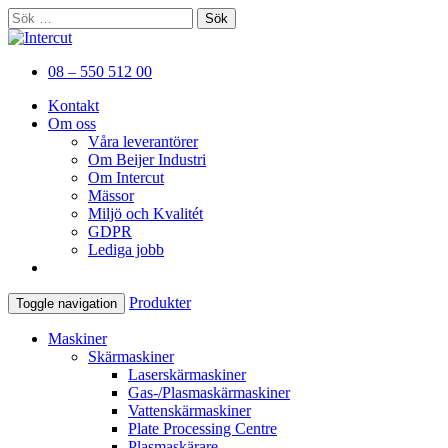
Sök
efter:
Er kompletta leverantör av
Intercut
08 – 550 512 00
plåtbearbetningsmaskiner
Kontakt
Om oss
Våra leverantörer
Om Beijer Industri
Om Intercut
Mässor
Miljö och Kvalitét
GDPR
Lediga jobb
Produkter
Toggle navigation
Maskiner
Skärmaskiner
Laserskärmaskiner
Gas-/Plasmaskärmaskiner
Vattenskärmaskiner
Plate Processing Centre
Plasmaskärare