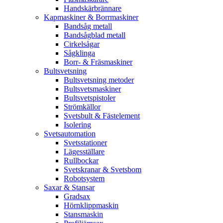
Handskärbrännare
Kapmaskiner & Borrmaskiner
Bandsåg metall
Bandsågblad metall
Cirkelsågar
Sågklinga
Borr- & Fräsmaskiner
Bultsvetsning
Bultsvetsning metoder
Bultsvetsmaskiner
Bultsvetspistoler
Strömkällor
Svetsbult & Fästelement
Isolering
Svetsautomation
Svetsstationer
Lägesställare
Rullbockar
Svetskranar & Svetsbom
Robotsystem
Saxar & Stansar
Gradsax
Hörnklippmaskin
Stansmaskin