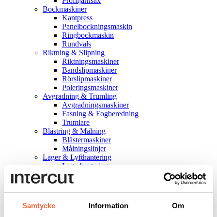
Profiljärnsax
Bockmaskiner
Kantpress
Panelbockningsmaskin
Ringbockmaskin
Rundvals
Riktning & Slipning
Riktningsmaskiner
Bandslipmaskiner
Rörslipmaskiner
Poleringsmaskiner
Avgradning & Trumling
Avgradningsmaskiner
Fasning & Fogberedning
Trumlare
Blästring & Målning
Blästermaskiner
Målningslinjer
Lager & Lyfthantering
Lagerhantering
Lyfthantering
Erbjudanden
Lagermaskiner
Uthyrningsmaskiner
Samtycke
Information
Om
Begagnat & demo