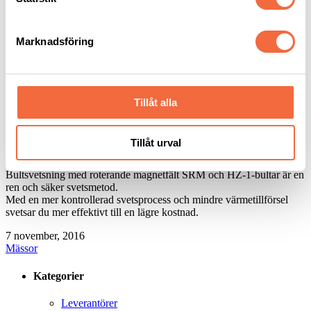
Utmärkelse för SOYER!
Marknadsföring
EuroBlech 2016 är över och vi vill tacka dig för ditt besök.
En höjdpunkt på mässan var att Soyer tilldelades priset för ”
Awards
Tillåt alla
zur Euroblech 2016
” i kategorin ”infästningsteknik” för SRM-
svetsning med inverterströmkällan BMK-12i och svetspistolen PH-9
SRM12.
Tillåt urval
Awards zur Euroblech 2016
Bultsvetsning med roterande magnetfält SRM och HZ-1-bultar är en
ren och säker svetsmetod.
Med en mer kontrollerad svetsprocess och mindre värmetillförsel
svetsar du mer effektivt till en lägre kostnad.
7 november, 2016
Mässor
Kategorier
Leverantörer