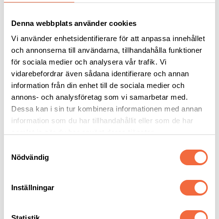
Slitdelar & Tillbehör
Tillbehör Skärmaskiner
Fläkt & Filtersystem
Denna webbplats använder cookies
Mjukvara
Skärbord
Vi använder enhetsidentifierare för att anpassa innehållet
Slitdelar och Reservdelar
och annonserna till användarna, tillhandahålla funktioner
Tillbehör kapmaskiner
för sociala medier och analysera vår trafik. Vi
Skärvätska
Bandsågblad metall
vidarebefordrar även sådana identifierare och annan
Sågklinga
information från din enhet till de sociala medier och
Rullbanesystem
annons- och analysföretag som vi samarbetar med.
Tillbehör Bockmaskiner
Kantpressverktyg tillbehör
Dessa kan i sin tur kombinera informationen med annan
Tillbehör Bultsvetsning
information som du har tillhandahållit eller som de har
Bulthållare mm.
samlat in när du har använt deras tjänster.
Service & Support
Service
Samtyckesval
Support
Nödvändig
Utbildning
Säkerhet
Nyheter
Inställningar
Nyheter
Utmärkelse för SOYER!
Statistik