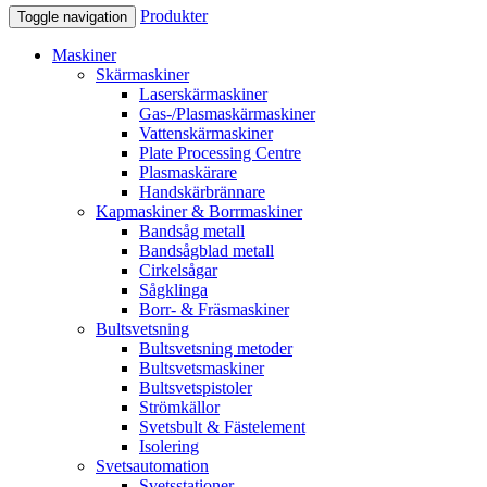
Produkter
Toggle navigation
Maskiner
Skärmaskiner
Laserskärmaskiner
Gas-/Plasmaskärmaskiner
Vattenskärmaskiner
Plate Processing Centre
Plasmaskärare
Handskärbrännare
Kapmaskiner & Borrmaskiner
Bandsåg metall
Bandsågblad metall
Cirkelsågar
Sågklinga
Borr- & Fräsmaskiner
Bultsvetsning
Bultsvetsning metoder
Bultsvetsmaskiner
Bultsvetspistoler
Strömkällor
Svetsbult & Fästelement
Isolering
Svetsautomation
Svetsstationer