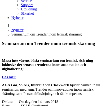
Service
Support
Utbildning
Säkerhet
Nyheter
Nyheter
Seminarium om Trender inom termisk skärning
Seminarium om Trender inom termisk skärning
Missa inte vårens bästa seminarium om termisk
skärning
inklusive det senaste trenderna inom automation och
digitalisering!
Läs mer!
AGA Gas
,
SSAB
,
Intercut
och
Clockwork
bjuder härmed in till
seminarium med tema Trender och innovationer inom termisk
skärning samt Personalförsörjning och rätt kompetens.
Datum
: Onsdag den 14 mars 2018
Plats
: SSAB Oxelösund