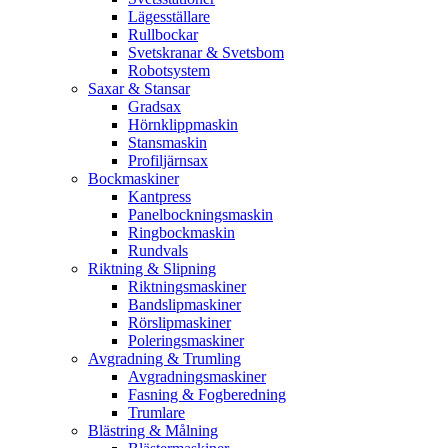
Lägesställare
Rullbockar
Svetskranar & Svetsbom
Robotsystem
Saxar & Stansar
Gradsax
Hörnklippmaskin
Stansmaskin
Profiljärnsax
Bockmaskiner
Kantpress
Panelbockningsmaskin
Ringbockmaskin
Rundvals
Riktning & Slipning
Riktningsmaskiner
Bandslipmaskiner
Rörslipmaskiner
Poleringsmaskiner
Avgradning & Trumling
Avgradningsmaskiner
Fasning & Fogberedning
Trumlare
Blästring & Målning