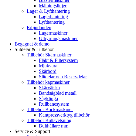
Blästermaskiner
Målningslinjer
Lager & Lyfthantering
Lagerhantering
Lyfthantering
Erbjudanden
Lagermaskiner
Uthyrningsmaskiner
Begagnat & demo
Slitdelar & Tillbehör
Tillbehör Skärmaskiner
Fläkt & Filtersystem
Mjukvara
Skärbord
Slitdelar och Reservdelar
Tillbehör kapmaskiner
Skärvätska
Bandsågblad metall
Sågklinga
Rullbanesystem
Tillbehör Bockmaskiner
Kantpressverktyg tillbehör
Tillbehör Bultsvetsning
Bulthållare mm.
Service & Support