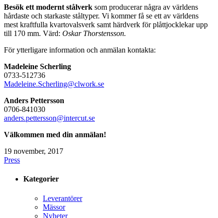
Besök ett modernt stålverk
som producerar några av världens
hårdaste och starkaste ståltyper. Vi kommer få se ett av världens
mest kraftfulla kvartovalsverk samt härdverk för plåttjocklekar upp
till 170 mm. Värd:
Oskar Thorstensson.
För ytterligare information och anmälan kontakta:
Madeleine Scherling
0733-512736
Madeleine.Scherling@clwork.se
Anders Pettersson
0706-841030
anders.pettersson@intercut.se
Välkommen med din
anmälan!
19 november, 2017
Press
Kategorier
Leverantörer
Mässor
Nyheter