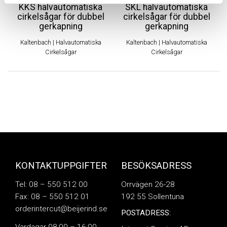
KKS halvautomatiska
SKL halvautomatiska
cirkelsågar för dubbel
cirkelsågar för dubbel
gerkapning
gerkapning
Kaltenbach
|
Halvautomatiska
Kaltenbach
|
Halvautomatiska
Cirkelsågar
Cirkelsågar
KONTAKTUPPGIFTER
BESÖKSADRESS
Tel: 08 – 550 512 00
Orrvägen 26-28
Fax: 08 – 550 512 01
192 55 Sollentuna
orderintercut@beijerind.se
POSTADRESS: