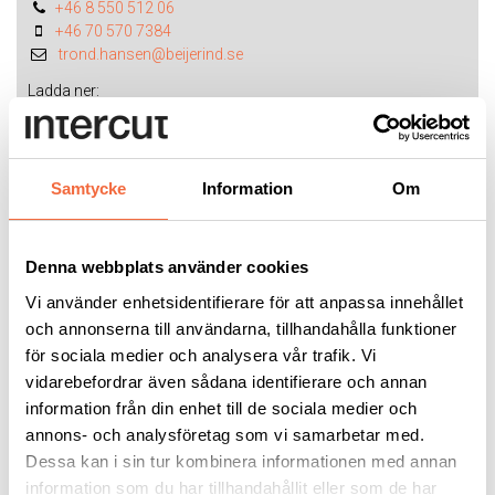
+46 8 550 512 06
+46 70 570 7384
trond.hansen@beijerind.se
Ladda ner:
Teknisk data cirkelsåg KKS-450R
Samtycke
Information
Om
Kontakta mig
Kontakta Trond Hansen för mer information:
Denna webbplats använder cookies
trond.hansen@intercut.se
Vi använder enhetsidentifierare för att anpassa innehållet
och annonserna till användarna, tillhandahålla funktioner
för sociala medier och analysera vår trafik. Vi
RELATERADE PRODUKTER
vidarebefordrar även sådana identifierare och annan
information från din enhet till de sociala medier och
annons- och analysföretag som vi samarbetar med.
Dessa kan i sin tur kombinera informationen med annan
information som du har tillhandahållit eller som de har