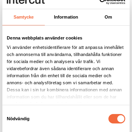
Plasmaskärare
Maskinplasma
Plasmaskärare HiFocus 280i neo
Samtycke
Information
Om
Plasmaskärare HiFocus 280i neo
Denna webbplats använder cookies
Se allt inom:
Maskinplasma
|
Plasmaskärare
|
Skärmaskiner
Vi använder enhetsidentifierare för att anpassa innehållet
HiFocus 280i neo, plasmaskärare med hög precision. Skärområdet
och annonserna till användarna, tillhandahålla funktioner
mellan 0,5 mm och 70 mm.
för sociala medier och analysera vår trafik. Vi
vidarebefordrar även sådana identifierare och annan
Plasmaskärare
HiFocus 280i neo
information från din enhet till de sociala medier och
Skärområde
0,5 – 70 mm
annons- och analysföretag som vi samarbetar med.
Hålslag
upp till 40 mm
Dessa kan i sin tur kombinera informationen med annan
Skärström vid 100% intermittens
280 A
Märkström
5 – 50 A
information som du har tillhandahållit eller som de har
Mått (D x B x H)
1030 x 680 x 1450
samlat in när du har använt deras tjänster.
Vikt
505 kg
Samtyckesval
Plasmabrännare
PerCut 451
Nödvändig
Mer information