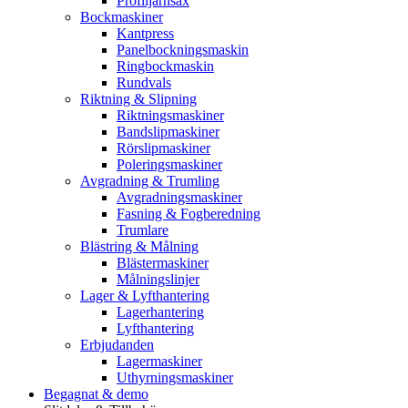
Profiljärnsax
Bockmaskiner
Kantpress
Panelbockningsmaskin
Ringbockmaskin
Rundvals
Riktning & Slipning
Riktningsmaskiner
Bandslipmaskiner
Rörslipmaskiner
Poleringsmaskiner
Avgradning & Trumling
Avgradningsmaskiner
Fasning & Fogberedning
Trumlare
Blästring & Målning
Blästermaskiner
Målningslinjer
Lager & Lyfthantering
Lagerhantering
Lyfthantering
Erbjudanden
Lagermaskiner
Uthyrningsmaskiner
Begagnat & demo