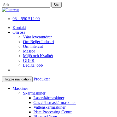
Sök
efter:
Er kompletta leverantör av
Intercut
08 – 550 512 00
plåtbearbetningsmaskiner
Kontakt
Om oss
Våra leverantörer
Om Beijer Industri
Om Intercut
Mässor
Miljö och Kvalitét
GDPR
Lediga jobb
Produkter
Toggle navigation
Maskiner
Skärmaskiner
Laserskärmaskiner
Gas-/Plasmaskärmaskiner
Vattenskärmaskiner
Plate Processing Centre
Plasmaskärare