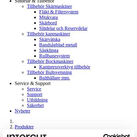
Slitdelar & Tillbehör
Tillbehör Skärmaskiner
Fläkt & Filtersystem
Mjukvara
Skärbord
Slitdelar och Reservdelar
Tillbehör kapmaskiner
Skärvätska
Bandsågblad metall
Sågklinga
Rullbanesystem
Tillbehör Bockmaskiner
Kantpressverktyg tillbehör
Tillbehör Bultsvetsning
Bulthållare mm.
Service & Support
Service
Support
Utbildning
Säkerhet
Nyheter
Produkter
Skärmaskiner