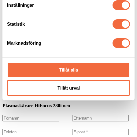
Inställningar
Anders Holgersson
+46 8 550 512 23
+46 70 425 5244
Statistik
Epost
anders.holgersson@beijerind.se
Markus Lindelöf
+46 8 550 512 21
Marknadsföring
+46 70 321 7592
Epost
markus.lindelof@beijerind.se
Ladda ner:
Tillåt alla
Teknisk data HiFocus
Kontakta mig
Tillåt urval
×
Plasmaskärare HiFocus 280i neo