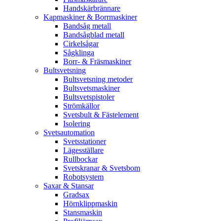
Handskärbrännare
Kapmaskiner & Borrmaskiner
Bandsåg metall
Bandsågblad metall
Cirkelsågar
Sågklinga
Borr- & Fräsmaskiner
Bultsvetsning
Bultsvetsning metoder
Bultsvetsmaskiner
Bultsvetspistoler
Strömkällor
Svetsbult & Fästelement
Isolering
Svetsautomation
Svetsstationer
Lägesställare
Rullbockar
Svetskranar & Svetsbom
Robotsystem
Saxar & Stansar
Gradsax
Hörnklippmaskin
Stansmaskin