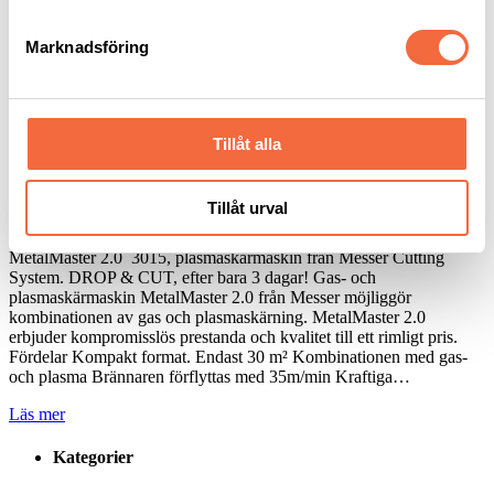
plasmacutting
Marknadsföring
Intercut har levererat och installerat
ännu en kvalitetsmaskin
Tillåt alla
8 december, 2020
Leverantörer
|
Press
Tillåt urval
intercut
|
Messer
|
metalmaster
|
plasmacutting
|
plasmaskärmaskin
MetalMaster 2.0 3015, plasmaskärmaskin från Messer Cutting
System. DROP & CUT, efter bara 3 dagar! Gas- och
plasmaskärmaskin MetalMaster 2.0 från Messer möjliggör
kombinationen av gas och plasmaskärning. MetalMaster 2.0
erbjuder kompromisslös prestanda och kvalitet till ett rimligt pris.
Fördelar Kompakt format. Endast 30 m² Kombinationen med gas-
och plasma Brännaren förflyttas med 35m/min Kraftiga…
Läs mer
Kategorier