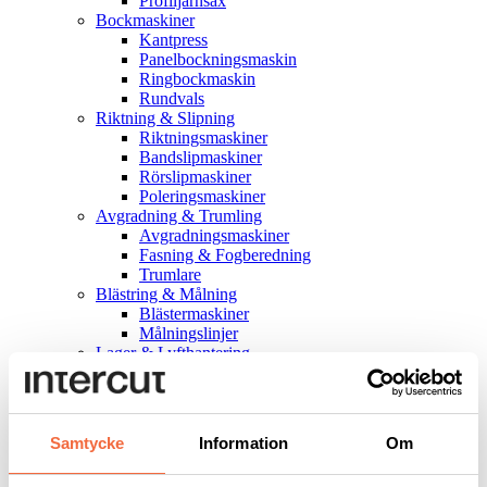
Profiljärnsax
Bockmaskiner
Kantpress
Panelbockningsmaskin
Ringbockmaskin
Rundvals
Riktning & Slipning
Riktningsmaskiner
Bandslipmaskiner
Rörslipmaskiner
Poleringsmaskiner
Avgradning & Trumling
Avgradningsmaskiner
Fasning & Fogberedning
Trumlare
Blästring & Målning
Blästermaskiner
Målningslinjer
Lager & Lyfthantering
Lagerhantering
Lyfthantering
Erbjudanden
Lagermaskiner
Samtycke
Information
Om
Uthyrningsmaskiner
Begagnat & demo