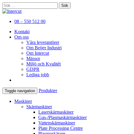
Sök
efter:
Er kompletta leverantör av
Intercut
08 – 550 512 00
plåtbearbetningsmaskiner
Kontakt
Om oss
Våra leverantörer
Om Beijer Industri
Om Intercut
Mässor
Miljö och Kvalitét
GDPR
Lediga jobb
Produkter
Toggle navigation
Maskiner
Skärmaskiner
Laserskärmaskiner
Gas-/Plasmaskärmaskiner
Vattenskärmaskiner
Plate Processing Centre
Plasmaskärare