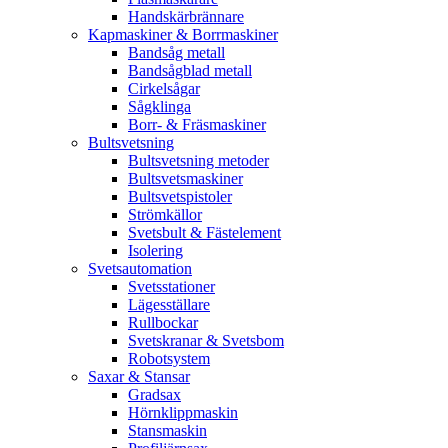
Handskärbrännare
Kapmaskiner & Borrmaskiner
Bandsåg metall
Bandsågblad metall
Cirkelsågar
Sågklinga
Borr- & Fräsmaskiner
Bultsvetsning
Bultsvetsning metoder
Bultsvetsmaskiner
Bultsvetspistoler
Strömkällor
Svetsbult & Fästelement
Isolering
Svetsautomation
Svetsstationer
Lägesställare
Rullbockar
Svetskranar & Svetsbom
Robotsystem
Saxar & Stansar
Gradsax
Hörnklippmaskin
Stansmaskin