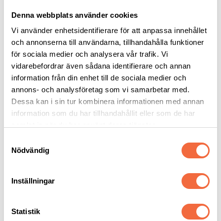
Slitdelar & Tillbehör
Tillbehör Skärmaskiner
Denna webbplats använder cookies
Fläkt & Filtersystem
Mjukvara
Vi använder enhetsidentifierare för att anpassa innehållet
Skärbord
och annonserna till användarna, tillhandahålla funktioner
Slitdelar och Reservdelar
för sociala medier och analysera vår trafik. Vi
Tillbehör kapmaskiner
Skärvätska
vidarebefordrar även sådana identifierare och annan
Bandsågblad metall
information från din enhet till de sociala medier och
Sågklinga
annons- och analysföretag som vi samarbetar med.
Rullbanesystem
Tillbehör Bockmaskiner
Dessa kan i sin tur kombinera informationen med annan
Kantpressverktyg tillbehör
information som du har tillhandahållit eller som de har
Tillbehör Bultsvetsning
samlat in när du har använt deras tjänster.
Bulthållare mm.
Service & Support
Samtyckesval
Service
Nödvändig
Support
Utbildning
Säkerhet
Nyheter
Inställningar
Tagg: plasmacutting
Statistik