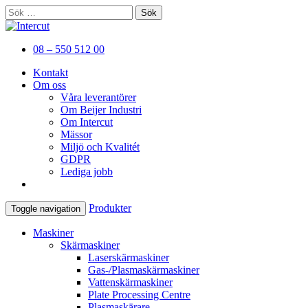
Sök
efter:
Er kompletta leverantör av
Intercut
08 – 550 512 00
plåtbearbetningsmaskiner
Kontakt
Om oss
Våra leverantörer
Om Beijer Industri
Om Intercut
Mässor
Miljö och Kvalitét
GDPR
Lediga jobb
Produkter
Toggle navigation
Maskiner
Skärmaskiner
Laserskärmaskiner
Gas-/Plasmaskärmaskiner
Vattenskärmaskiner
Plate Processing Centre
Plasmaskärare