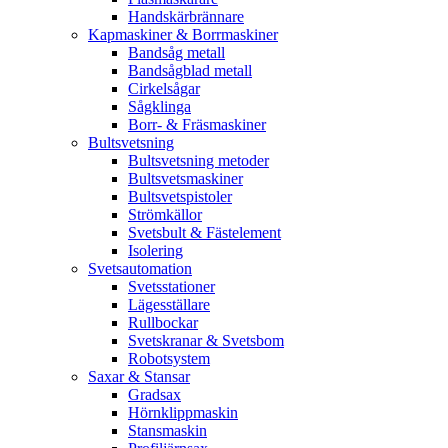
Handskärbrännare
Kapmaskiner & Borrmaskiner
Bandsåg metall
Bandsågblad metall
Cirkelsågar
Sågklinga
Borr- & Fräsmaskiner
Bultsvetsning
Bultsvetsning metoder
Bultsvetsmaskiner
Bultsvetspistoler
Strömkällor
Svetsbult & Fästelement
Isolering
Svetsautomation
Svetsstationer
Lägesställare
Rullbockar
Svetskranar & Svetsbom
Robotsystem
Saxar & Stansar
Gradsax
Hörnklippmaskin
Stansmaskin