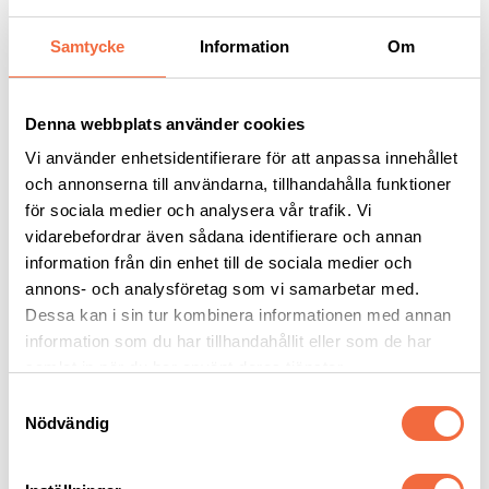
Slitdelar & Tillbehör
Tillbehör Skärmaskiner
Fläkt & Filtersystem
Samtycke
Information
Om
Mjukvara
Skärbord
Slitdelar och Reservdelar
Tillbehör kapmaskiner
Denna webbplats använder cookies
Skärvätska
Vi använder enhetsidentifierare för att anpassa innehållet
Bandsågblad metall
Sågklinga
och annonserna till användarna, tillhandahålla funktioner
Rullbanesystem
för sociala medier och analysera vår trafik. Vi
Tillbehör Bockmaskiner
vidarebefordrar även sådana identifierare och annan
Kantpressverktyg tillbehör
Tillbehör Bultsvetsning
information från din enhet till de sociala medier och
Bulthållare mm.
annons- och analysföretag som vi samarbetar med.
Service & Support
Dessa kan i sin tur kombinera informationen med annan
Service
Support
information som du har tillhandahållit eller som de har
Utbildning
samlat in när du har använt deras tjänster.
Säkerhet
Nyheter
Samtyckesval
Nödvändig
Nyheter
Hur kan ett materialhanteringssystem förbättra din