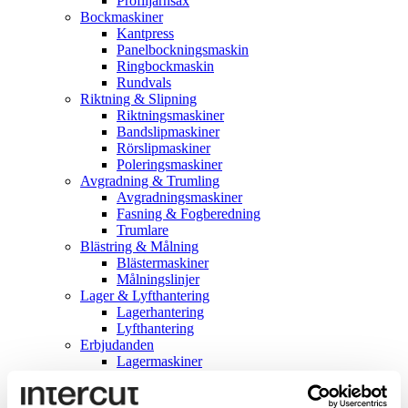
Profiljärnsax
Bockmaskiner
Kantpress
Panelbockningsmaskin
Ringbockmaskin
Rundvals
Riktning & Slipning
Riktningsmaskiner
Bandslipmaskiner
Rörslipmaskiner
Poleringsmaskiner
Avgradning & Trumling
Avgradningsmaskiner
Fasning & Fogberedning
Trumlare
Blästring & Målning
Blästermaskiner
Målningslinjer
Lager & Lyfthantering
Lagerhantering
Lyfthantering
Erbjudanden
Lagermaskiner
Uthyrningsmaskiner
Begagnat & demo