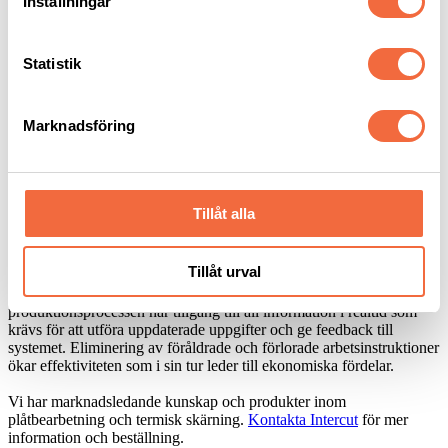
Inställningar
produktion?
Hur kan ett materialhanteringssystem förbättra din
produktion?
Statistik
Marknadsföring
Messer Cutting System automatiserar materialhanteringsprocessen
med
OmniFab
.
Det börjar med att flytta all produktionsinformation och
produktionsprocesser till en digital form: försäljningsorder,
Tillåt alla
arbetsförberedande instruktioner, produktionsorder,
produktionsscheman, etc.
Tillåt urval
Messer digitalisering leder till effektiv produktion
med full öppenhet; alla som är involverade i
produktionsprocessen har tillgång till all information i realtid som
krävs för att utföra uppdaterade uppgifter och ge feedback till
systemet. Eliminering av föråldrade och förlorade arbetsinstruktioner
ökar effektiviteten som i sin tur leder till ekonomiska fördelar.
Vi har marknadsledande kunskap och produkter inom
plåtbearbetning och termisk skärning.
Kontakta Intercut
för mer
information och beställning.