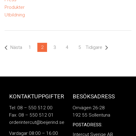
Produkter
Utbildning
Nästa
1
2
3
4
5
Tidigare
KONTAKTUPPGIFTER
BESÖKSADRESS
Tel: 08 – 550 512 00
Orrvägen 26-28
Fax: 08 – 550 512 01
192 55 Sollentuna
orderintercut@beijerind.se
POSTADRESS:
Vardagar 08:00 – 16:00
Intercut Sverige AB