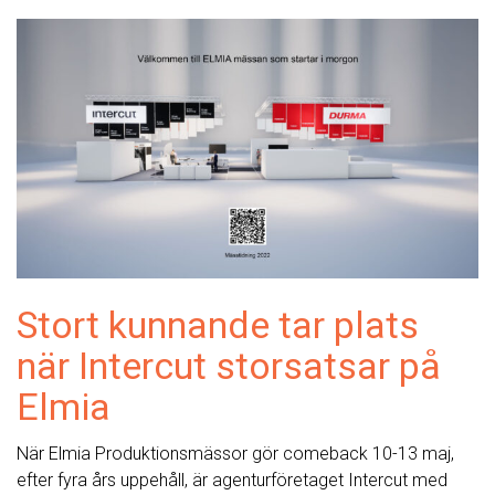
Stort kunnande tar plats
när Intercut storsatsar på
Elmia
När Elmia Produktionsmässor gör comeback 10-13 maj,
efter fyra års uppehåll, är agenturföretaget Intercut med