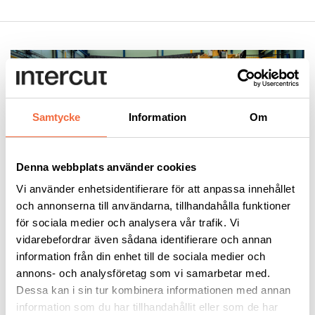
Samtycke
Information
Om
Denna webbplats använder cookies
Vi använder enhetsidentifierare för att anpassa innehållet
och annonserna till användarna, tillhandahålla funktioner
för sociala medier och analysera vår trafik. Vi
Offline-programmering för
vidarebefordrar även sådana identifierare och annan
information från din enhet till de sociala medier och
bred produktmix och korta
annons- och analysföretag som vi samarbetar med.
serier
Dessa kan i sin tur kombinera informationen med annan
information som du har tillhandahållit eller som de har